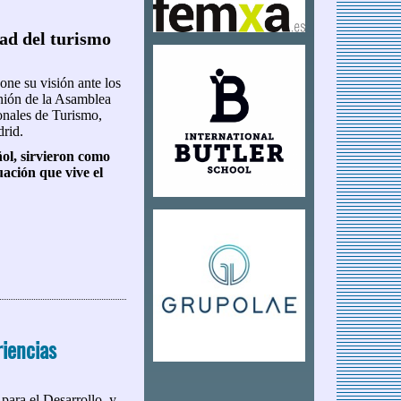
ad del turismo
one su visión ante los
unión de la Asamblea
onales de Turismo,
rid.
ol, sirvieron como
uación que vive el
riencias
para el Desarrollo, y