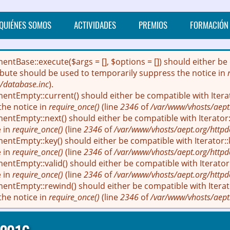
QUIÉNES SOMOS
ACTIVIDADES
PREMIOS
FORMACIÓN
mentBase::execute($args = [], $options = []) should either
ribute should be used to temporarily suppress the notice in
/database.inc
).
entEmpty::current() should either be compatible with Itera
the notice in
require_once()
(line
2346
of
/var/www/vhosts/aept
entEmpty::next() should either be compatible with Iterator::
e in
require_once()
(line
2346
of
/var/www/vhosts/aept.org/httpd
entEmpty::key() should either be compatible with Iterator::
e in
require_once()
(line
2346
of
/var/www/vhosts/aept.org/httpd
ntEmpty::valid() should either be compatible with Iterator:
e in
require_once()
(line
2346
of
/var/www/vhosts/aept.org/httpd
entEmpty::rewind() should either be compatible with Iterato
the notice in
require_once()
(line
2346
of
/var/www/vhosts/aept