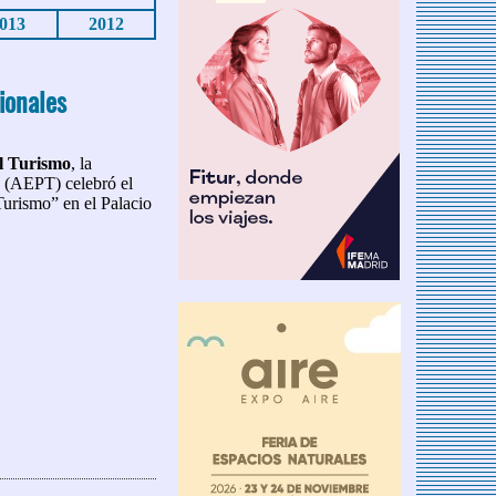
013
2012
ionales
l Turismo
, la
o (AEPT) celebró el
Turismo” en el Palacio
ionales