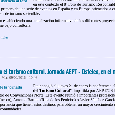
en este contexto el 8º Foro de Turismo Respon
primero de una serie de eventos en España y en Europa orientados a cont
vas de turismo sostenible.
 estableciendo una actualización informativa de los diferentes proyec
e bajo consultoría:
onales
 VIII Foro AEPT-CETR Turismo Responsable: Actualizaciones y exper
ca el turismo cultural. Jornada AEPT - Ostelea, en el 
l Mar, 09/02/2016 - 10:46
Fitur acogió el jueves 21 de enero la conferencia “
del Turismo Cultural
”, impartida por AEPT/OS
ntro de Convenciones Norte. Este evento reunió a importantes profesio
nesco), Antonio Barone (Ruta de los Fenicios) o Javier Sánchez García
portancia que tienen estos destinos para obtener un mayor crecimiento
s comunidades.