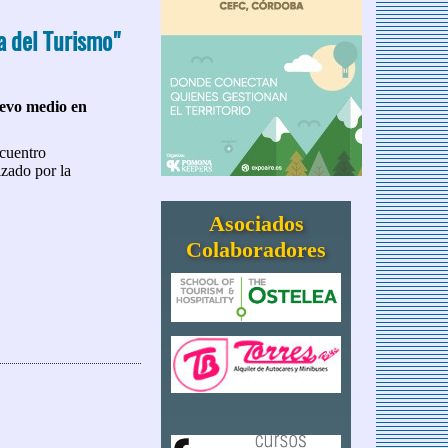
a del Turismo"
uevo medio en
ncuentro
izado por la
Asociados
Colaboradores
 del Turismo"