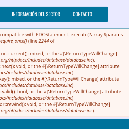
INFORMACIÓN DEL SECTOR
CONTACTO
 be compatible with PDOStatement::execute(?array $params
require_once()
(line
2244
of
tor::current(): mixed, or the #[\ReturnTypeWillChange]
.org/httpdocs/includes/database/database.inc
).
next(): void, or the #[\ReturnTypeWillChange] attribute
ocs/includes/database/database.inc
).
key(): mixed, or the #[\ReturnTypeWillChange] attribute
ocs/includes/database/database.inc
).
:valid(): bool, or the #[\ReturnTypeWillChange] attribute
ocs/includes/database/database.inc
).
r::rewind(): void, or the #[\ReturnTypeWillChange]
.org/httpdocs/includes/database/database.inc
).