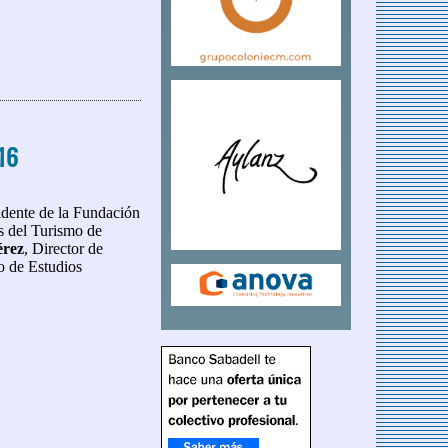
marco de Fitur
016
sidente de la Fundación
es del Turismo de
érez
, Director de
to de Estudios
16