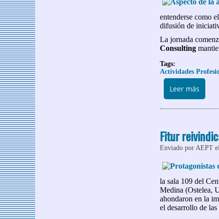
entenderse como el 
difusión de iniciati
La jornada comenzó
Consulting
mantien
Tags:
Actividades Profesi
sobre
Leer más
Fitur reivindi
Enviado por
AEPT
e
la sala 109 del Ce
Medina (Ostelea, U
ahondaron en la im
el desarrollo de la