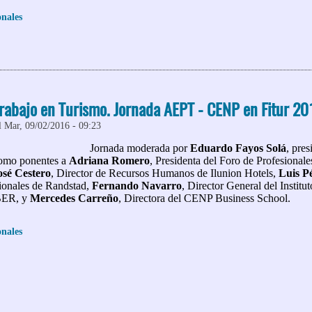
onales
Fitur reivindica el turismo cultural. Jornada AEPT - Ostelea, en el 
 trabajo en Turismo. Jornada AEPT - CENP en Fitur 2
l Mar, 09/02/2016 - 09:23
Jornada moderada por
Eduardo Fayos Solá
, pre
como ponentes a
Adriana Romero
, Presidenta del Foro de Profesional
osé Cestero
, Director de Recursos Humanos de Ilunion Hotels,
Luis P
cionales de Randstad,
Fernando Navarro
, Director General del Institu
IBER, y
Mercedes Carreño
, Directora del CENP Business School.
onales
 El futuro del trabajo en Turismo. Jornada AEPT - CENP en Fitur 20