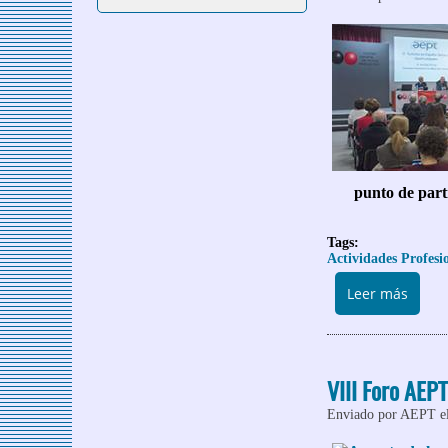
punto de parti
Tags:
Actividades Profesi
sobre
Leer más
VIII Foro AEP
Enviado por
AEPT
e