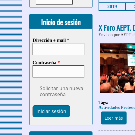
2019
Inicio de sesión
X Foro AEPT. 
Enviado por
AEPT
e
Dirección e-mail
*
Contraseña
*
Solicitar una nueva
contraseña
Tags:
Actividades Profesi
sobre
Leer más