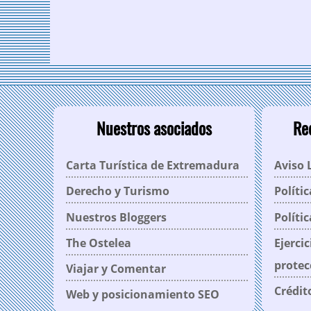
Nuestros asociados
Re
Carta Turística de Extremadura
Aviso 
Derecho y Turismo
Políti
Nuestros Bloggers
Políti
The Ostelea
Ejerci
protec
Viajar y Comentar
Crédit
Web y posicionamiento SEO