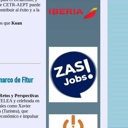
sable CETR-AEPT puede
ribuir al éxito y a la
tos que
Koan
iencias
marco de Fitur
Retos y Perspectivas
TELEA y celebrada en
nales como Xavier
 (Turistea), que
 económico e impulsar