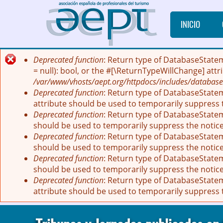
Pasar al contenido principal
INICIO
Deprecated function
: Return type of DatabaseState
Mensaje de error
= null): bool, or the #[\ReturnTypeWillChange] att
/var/www/vhosts/aept.org/httpdocs/includes/database
Deprecated function
: Return type of DatabaseStatem
attribute should be used to temporarily suppress 
Deprecated function
: Return type of DatabaseStatem
should be used to temporarily suppress the notic
Deprecated function
: Return type of DatabaseStatem
should be used to temporarily suppress the notic
Deprecated function
: Return type of DatabaseStateme
should be used to temporarily suppress the notic
Deprecated function
: Return type of DatabaseStatem
attribute should be used to temporarily suppress 