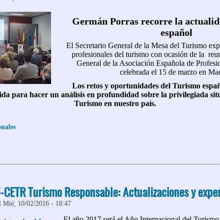
Germán Porras recorre la actualid
español
El Secretario General de la Mesa del Turismo exp
profesionales del turismo con ocasión de la re
General de la Asociación Española de Profesi
celebrada el 15 de marzo en Mad
Los retos y oportunidades del Turismo españ
da para hacer un análisis en profundidad sobre la privilegiada sit
Turismo en nuestro país.
onales
 Conferencia "El Turismo Español. Retos y objetivos"
T-CETR Turismo Responsable: Actualizaciones y expe
l Mié, 10/02/2016 - 18:47
El año 2017 será el Año Internacional del Turismo 