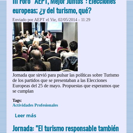
III Foro "AEPT, Mejor Juntos": Elecciones
bien?
europeas; ¿y del turismo, qué?
Enviado por
AEPT
el Vie, 02/05/2014 - 11:29
Jornada que sirvió para pulsar las políticas sobre Turismo
de los partidos que se presentaban a las Elecciones
Europeas del 25 de mayo. Propuestas que esperamos que
se cumplan
Tags:
Actividades Profesionales
Leer más
sobre III Foro "AEPT, Mejor Juntos":
Elecciones europeas; ¿y del turismo,
Jornada: "El turismo responsable también
qué?