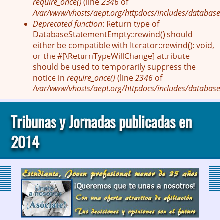
require_once()
(line
2346
of
/var/www/vhosts/aept.org/httpdocs/includes/database
Deprecated function
: Return type of
DatabaseStatementEmpty::rewind() should
either be compatible with Iterator::rewind(): void,
or the #[\ReturnTypeWillChange] attribute
should be used to temporarily suppress the
notice in
require_once()
(line
2346
of
/var/www/vhosts/aept.org/httpdocs/includes/database
Tribunas y Jornadas publicadas en
2014