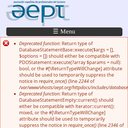
Pasar al contenido principal
☰ Menu
Deprecated function
: Return type of
Mensaje de error
DatabaseStatementBase::execute($args = [],
$options = []) should either be compatible with
PDOStatement::execute(?array $params = null):
bool, or the #[\ReturnTypeWillChange] attribute
should be used to temporarily suppress the
notice in
require_once()
(line
2244
of
/var/www/vhosts/aept.org/httpdocs/includes/database
Deprecated function
: Return type of
DatabaseStatementEmpty::current() should
either be compatible with Iterator::current():
mixed, or the #[\ReturnTypeWillChange]
attribute should be used to temporarily
suppress the notice in
require_once()
(line
2346
of