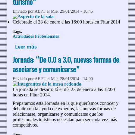
turismo”
Enviado por
AEPT
el Mié, 29/01/2014 - 10:45
Celebrado el 23 de enero a las 16:00 horas en Fitur 2014
Tags:
Actividades Profesionales
Leer más
sobre Taller : “Emerger de la Crisis:
logrando una alianza entre
Jornada: “De 0.0 a 3.0, nuevas formas de
profesionales y académicos tras las
nuevas realidades del turismo”
asociarse y comunicarse”
Enviado por
AEPT
el Mar, 28/01/2014 - 14:00
La jornada se desarrolló el día 23 de enero a las 12:00
horas en Fitur 2014.
Preparamos esta Jornada en la que queríamos conocer y
debatir con la ayuda de expertos, las nuevas formas de
relacionarse, organizarse y comunicarse que los
profesionales turísticos necesitan para ser cada vez más
competitivos.
Tags: