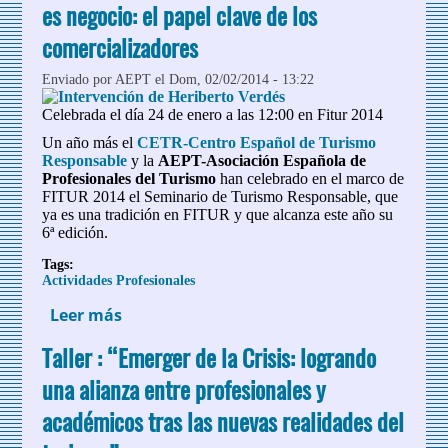
es negocio: el papel clave de los
comercializadores
Enviado por
AEPT
el Dom, 02/02/2014 - 13:22
Celebrada el día 24 de enero a las 12:00 en Fitur 2014
Un año más el
CETR-Centro Español de Turismo
Responsable
y la
AEPT-Asociación Española de
Profesionales del Turismo
han celebrado en el marco de
FITUR 2014 el Seminario de Turismo Responsable, que
ya es una tradición en FITUR y que alcanza este año su
6ª edición.
Tags:
Actividades Profesionales
Leer más
sobre Jornada: "El turismo responsable
también es negocio: el papel clave de los
Taller : “Emerger de la Crisis: logrando
comercializadores
una alianza entre profesionales y
académicos tras las nuevas realidades del