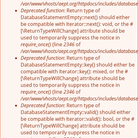
/var/www/vhosts/aept.org/httpdocs/includes/database
Deprecated function
: Return type of
DatabaseStatementEmpty::next() should either
be compatible with Iterator::next(): void, or the #
[\ReturnTypeWillChange] attribute should be
used to temporarily suppress the notice in
require_once()
(line
2346
of
/var/www/vhosts/aept.org/httpdocs/includes/database
Deprecated function
: Return type of
DatabaseStatementEmpty::key() should either be
compatible with Iterator::key(): mixed, or the #
[\ReturnTypeWillChange] attribute should be
used to temporarily suppress the notice in
require_once()
(line
2346
of
/var/www/vhosts/aept.org/httpdocs/includes/database
Deprecated function
: Return type of
DatabaseStatementEmpty::valid() should either
be compatible with Iterator::valid(): bool, or the #
[\ReturnTypeWillChange] attribute should be
used to temporarily suppress the notice in