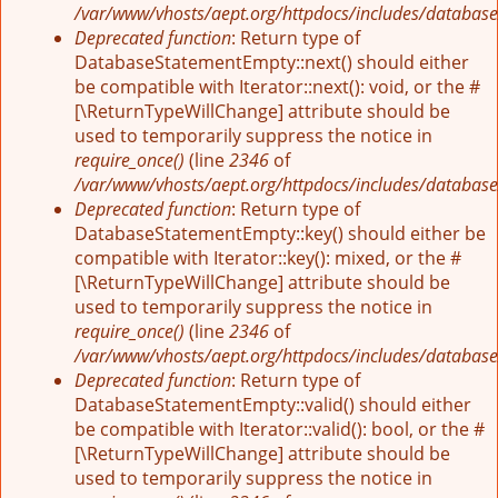
/var/www/vhosts/aept.org/httpdocs/includes/database
Deprecated function
: Return type of
DatabaseStatementEmpty::next() should either
be compatible with Iterator::next(): void, or the #
[\ReturnTypeWillChange] attribute should be
used to temporarily suppress the notice in
require_once()
(line
2346
of
/var/www/vhosts/aept.org/httpdocs/includes/database
Deprecated function
: Return type of
DatabaseStatementEmpty::key() should either be
compatible with Iterator::key(): mixed, or the #
[\ReturnTypeWillChange] attribute should be
used to temporarily suppress the notice in
require_once()
(line
2346
of
/var/www/vhosts/aept.org/httpdocs/includes/database
Deprecated function
: Return type of
DatabaseStatementEmpty::valid() should either
be compatible with Iterator::valid(): bool, or the #
[\ReturnTypeWillChange] attribute should be
used to temporarily suppress the notice in