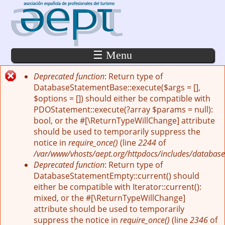
Pasar al contenido principal
☰ Menu
Deprecated function
: Return type of
Mensaje de error
DatabaseStatementBase::execute($args = [],
$options = []) should either be compatible with
PDOStatement::execute(?array $params = null):
bool, or the #[\ReturnTypeWillChange] attribute
should be used to temporarily suppress the
notice in
require_once()
(line
2244
of
/var/www/vhosts/aept.org/httpdocs/includes/database
Deprecated function
: Return type of
DatabaseStatementEmpty::current() should
either be compatible with Iterator::current():
mixed, or the #[\ReturnTypeWillChange]
attribute should be used to temporarily
suppress the notice in
require_once()
(line
2346
of