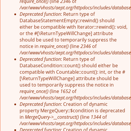
require_once()
(line
2346
of
/var/www/vhosts/aept.org/httpdocs/includes/database
Deprecated function
: Return type of
DatabaseStatementEmpty::rewind() should
either be compatible with Iterator::rewind(): void,
or the #[\ReturnTypeWillChange] attribute
should be used to temporarily suppress the
notice in
require_once()
(line
2346
of
/var/www/vhosts/aept.org/httpdocs/includes/database
Deprecated function
: Return type of
DatabaseCondition::count() should either be
compatible with Countable::count(): int, or the #
[\ReturnTypeWillChange] attribute should be
used to temporarily suppress the notice in
require_once()
(line
1652
of
/var/www/vhosts/aept.org/httpdocs/includes/database
Deprecated function
: Creation of dynamic
property MergeQuery::$condition is deprecated
in
MergeQuery->__construct()
(line
1344
of
/var/www/vhosts/aept.org/httpdocs/includes/database
Deprecated function
: Creation of dynamic