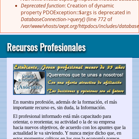
Deprecated function
: Creation of dynamic
property PDOException::$args is deprecated in
DatabaseConnection->query()
(line
772
of
/var/www/vhosts/aept.org/httpdocs/includes/database
Recursos Profesionales
En nuestra profesión, además de la formación, el más
importante recurso es, sin duda, la Información.
El profesional informado está más capacitado para
orientar, o reorientar, su actividad o la de su empresa
hacia nuevos objetivos, de acuerdo con los apuntes que la
actualidad le va sirviendo. Y nunca mejor dicho que, en
estos momentos críticos en los que la economía parece