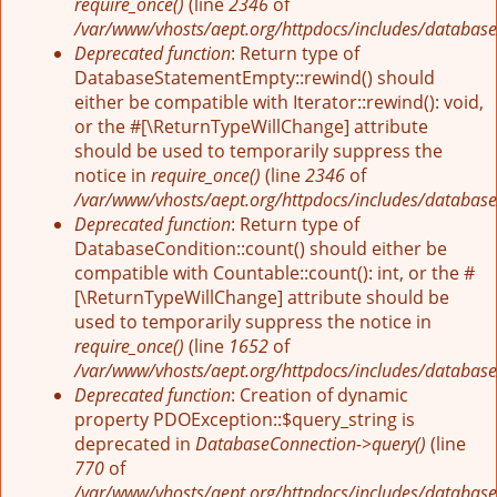
require_once()
(line
2346
of
/var/www/vhosts/aept.org/httpdocs/includes/database
Deprecated function
: Return type of
DatabaseStatementEmpty::rewind() should
either be compatible with Iterator::rewind(): void,
or the #[\ReturnTypeWillChange] attribute
should be used to temporarily suppress the
notice in
require_once()
(line
2346
of
/var/www/vhosts/aept.org/httpdocs/includes/database
Deprecated function
: Return type of
DatabaseCondition::count() should either be
compatible with Countable::count(): int, or the #
[\ReturnTypeWillChange] attribute should be
used to temporarily suppress the notice in
require_once()
(line
1652
of
/var/www/vhosts/aept.org/httpdocs/includes/database
Deprecated function
: Creation of dynamic
property PDOException::$query_string is
deprecated in
DatabaseConnection->query()
(line
770
of
/var/www/vhosts/aept.org/httpdocs/includes/database