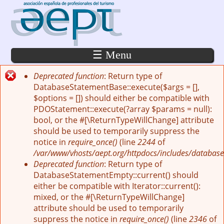
Pasar al contenido principal
☰ Menu
Deprecated function
: Return type of
Mensaje de error
DatabaseStatementBase::execute($args = [],
$options = []) should either be compatible with
PDOStatement::execute(?array $params = null):
bool, or the #[\ReturnTypeWillChange] attribute
should be used to temporarily suppress the
notice in
require_once()
(line
2244
of
/var/www/vhosts/aept.org/httpdocs/includes/database
Deprecated function
: Return type of
DatabaseStatementEmpty::current() should
either be compatible with Iterator::current():
mixed, or the #[\ReturnTypeWillChange]
attribute should be used to temporarily
suppress the notice in
require_once()
(line
2346
of