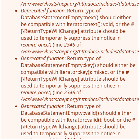
/var/www/vhosts/aept.org/httpdocs/includes/database
Deprecated function
: Return type of
DatabaseStatementEmpty::next() should either
be compatible with Iterator::next(): void, or the #
[\ReturnTypeWillChange] attribute should be
used to temporarily suppress the notice in
require_once()
(line
2346
of
/var/www/vhosts/aept.org/httpdocs/includes/database
Deprecated function
: Return type of
DatabaseStatementEmpty::key() should either be
compatible with Iterator::key(): mixed, or the #
[\ReturnTypeWillChange] attribute should be
used to temporarily suppress the notice in
require_once()
(line
2346
of
/var/www/vhosts/aept.org/httpdocs/includes/database
Deprecated function
: Return type of
DatabaseStatementEmpty::valid() should either
be compatible with Iterator::valid(): bool, or the #
[\ReturnTypeWillChange] attribute should be
used to temporarily suppress the notice in