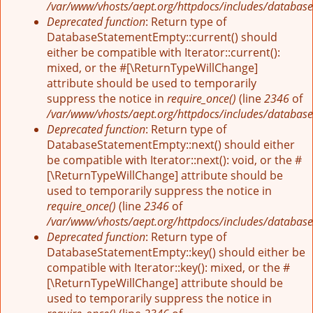
/var/www/vhosts/aept.org/httpdocs/includes/database
Deprecated function
: Return type of
DatabaseStatementEmpty::current() should
either be compatible with Iterator::current():
mixed, or the #[\ReturnTypeWillChange]
attribute should be used to temporarily
suppress the notice in
require_once()
(line
2346
of
/var/www/vhosts/aept.org/httpdocs/includes/database
Deprecated function
: Return type of
DatabaseStatementEmpty::next() should either
be compatible with Iterator::next(): void, or the #
[\ReturnTypeWillChange] attribute should be
used to temporarily suppress the notice in
require_once()
(line
2346
of
/var/www/vhosts/aept.org/httpdocs/includes/database
Deprecated function
: Return type of
DatabaseStatementEmpty::key() should either be
compatible with Iterator::key(): mixed, or the #
[\ReturnTypeWillChange] attribute should be
used to temporarily suppress the notice in