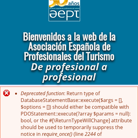
Bienvenidos a la web de la
Asociación Española de
Profesionales del Turismo
De profesional a
profesional
La AEPT celebró su XLVII Asamblea General
Ordinaria el pasado mes de marzo de 2026, donde se
presentó el ambicioso plan de acción de este año.
Deprecated function
: Return type of
Mensaje de error
DatabaseStatementBase::execute($args = [],
$options = []) should either be compatible with
PDOStatement::execute(?array $params = null):
bool, or the #[\ReturnTypeWillChange] attribute
should be used to temporarily suppress the
notice in
require_once()
(line
2244
of