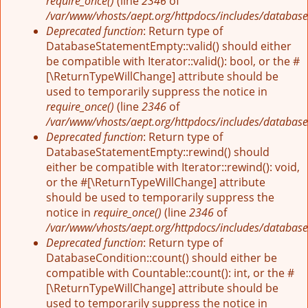
require_once()
(line
2346
of
/var/www/vhosts/aept.org/httpdocs/includes/database
Deprecated function
: Return type of
DatabaseStatementEmpty::valid() should either
be compatible with Iterator::valid(): bool, or the #
[\ReturnTypeWillChange] attribute should be
used to temporarily suppress the notice in
require_once()
(line
2346
of
/var/www/vhosts/aept.org/httpdocs/includes/database
Deprecated function
: Return type of
DatabaseStatementEmpty::rewind() should
either be compatible with Iterator::rewind(): void,
or the #[\ReturnTypeWillChange] attribute
should be used to temporarily suppress the
notice in
require_once()
(line
2346
of
/var/www/vhosts/aept.org/httpdocs/includes/database
Deprecated function
: Return type of
DatabaseCondition::count() should either be
compatible with Countable::count(): int, or the #
[\ReturnTypeWillChange] attribute should be
used to temporarily suppress the notice in