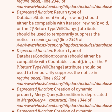
require_once()
(line
2346
of
/var/www/vhosts/aept.org/httpdocs/includes/database
Deprecated function
: Return type of
DatabaseStatementEmpty::rewind() should
either be compatible with Iterator::rewind(): void,
or the #[\ReturnTypeWillChange] attribute
should be used to temporarily suppress the
notice in
require_once()
(line
2346
of
/var/www/vhosts/aept.org/httpdocs/includes/database
Deprecated function
: Return type of
DatabaseCondition::count() should either be
compatible with Countable::count(): int, or the #
[\ReturnTypeWillChange] attribute should be
used to temporarily suppress the notice in
require_once()
(line
1652
of
/var/www/vhosts/aept.org/httpdocs/includes/database
Deprecated function
: Creation of dynamic
property MergeQuery::$condition is deprecated
in
MergeQuery->__construct()
(line
1344
of
/var/www/vhosts/aept.org/httpdocs/includes/database
Deprecated function
: Creation of dynamic