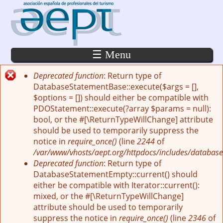
Pasar al contenido principal
☰ Menu
Deprecated function
: Return type of
Mensaje de error
DatabaseStatementBase::execute($args = [],
$options = []) should either be compatible with
PDOStatement::execute(?array $params = null):
bool, or the #[\ReturnTypeWillChange] attribute
should be used to temporarily suppress the
notice in
require_once()
(line
2244
of
/var/www/vhosts/aept.org/httpdocs/includes/database
Deprecated function
: Return type of
DatabaseStatementEmpty::current() should
either be compatible with Iterator::current():
mixed, or the #[\ReturnTypeWillChange]
attribute should be used to temporarily
suppress the notice in
require_once()
(line
2346
of