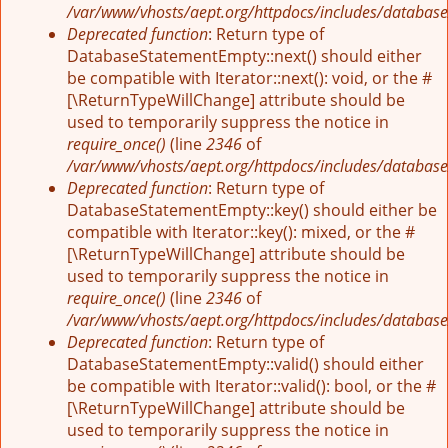
/var/www/vhosts/aept.org/httpdocs/includes/database
Deprecated function
: Return type of
DatabaseStatementEmpty::next() should either
be compatible with Iterator::next(): void, or the #
[\ReturnTypeWillChange] attribute should be
used to temporarily suppress the notice in
require_once()
(line
2346
of
/var/www/vhosts/aept.org/httpdocs/includes/database
Deprecated function
: Return type of
DatabaseStatementEmpty::key() should either be
compatible with Iterator::key(): mixed, or the #
[\ReturnTypeWillChange] attribute should be
used to temporarily suppress the notice in
require_once()
(line
2346
of
/var/www/vhosts/aept.org/httpdocs/includes/database
Deprecated function
: Return type of
DatabaseStatementEmpty::valid() should either
be compatible with Iterator::valid(): bool, or the #
[\ReturnTypeWillChange] attribute should be
used to temporarily suppress the notice in