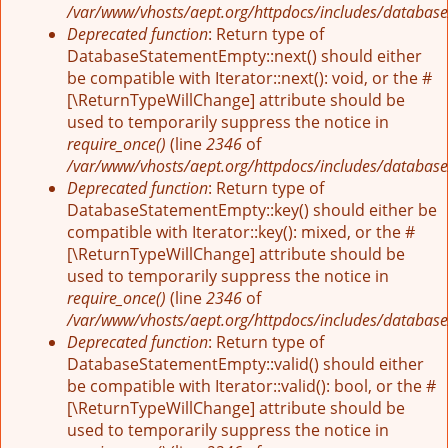
/var/www/vhosts/aept.org/httpdocs/includes/database
Deprecated function
: Return type of
DatabaseStatementEmpty::next() should either
be compatible with Iterator::next(): void, or the #
[\ReturnTypeWillChange] attribute should be
used to temporarily suppress the notice in
require_once()
(line
2346
of
/var/www/vhosts/aept.org/httpdocs/includes/database
Deprecated function
: Return type of
DatabaseStatementEmpty::key() should either be
compatible with Iterator::key(): mixed, or the #
[\ReturnTypeWillChange] attribute should be
used to temporarily suppress the notice in
require_once()
(line
2346
of
/var/www/vhosts/aept.org/httpdocs/includes/database
Deprecated function
: Return type of
DatabaseStatementEmpty::valid() should either
be compatible with Iterator::valid(): bool, or the #
[\ReturnTypeWillChange] attribute should be
used to temporarily suppress the notice in