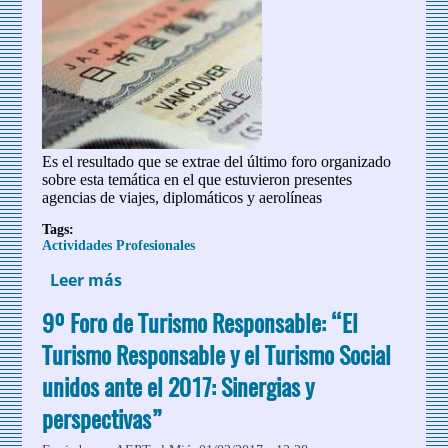
Es el resultado que se extrae del último foro organizado
sobre esta temática en el que estuvieron presentes
agencias de viajes, diplomáticos y aerolíneas
Tags:
Actividades Profesionales
Leer más
sobre Agilidad gubernamental en la
obtención de visados, principal
9º Foro de Turismo Responsable: “El
conclusión en el XI Foro de la AEPT
Turismo Responsable y el Turismo Social
unidos ante el 2017: Sinergias y
perspectivas”