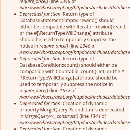
require_once()
(line
2346
of
/var/www/vhosts/aept.org/httpdocs/includes/database
Deprecated function
: Return type of
DatabaseStatementEmpty::rewind() should
either be compatible with Iterator::rewind(): void,
or the #[\ReturnTypeWillChange] attribute
should be used to temporarily suppress the
notice in
require_once()
(line
2346
of
/var/www/vhosts/aept.org/httpdocs/includes/database
Deprecated function
: Return type of
DatabaseCondition::count() should either be
compatible with Countable::count(): int, or the #
[\ReturnTypeWillChange] attribute should be
used to temporarily suppress the notice in
require_once()
(line
1652
of
/var/www/vhosts/aept.org/httpdocs/includes/database
Deprecated function
: Creation of dynamic
property MergeQuery::$condition is deprecated
in
MergeQuery->__construct()
(line
1344
of
/var/www/vhosts/aept.org/httpdocs/includes/database
Deprecated function
: Creation of dynamic