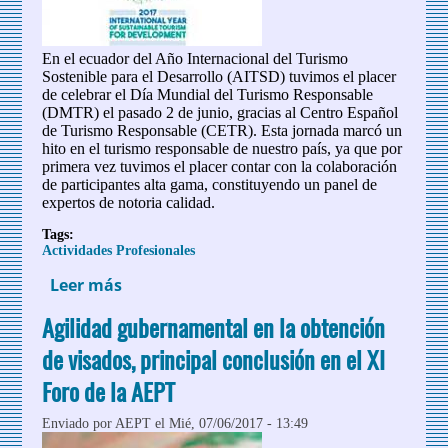
En el ecuador del Año Internacional del Turismo
Sostenible para el Desarrollo (AITSD) tuvimos el placer
de celebrar el Día Mundial del Turismo Responsable
(DMTR) el pasado 2 de junio, gracias al Centro Español
de Turismo Responsable (CETR). Esta jornada marcó un
hito en el turismo responsable de nuestro país, ya que por
primera vez tuvimos el placer contar con la colaboración
de participantes alta gama, constituyendo un panel de
expertos de notoria calidad.
Tags:
Actividades Profesionales
Leer más
sobre Marcando un hito en el turismo
sostenible español: El Día Mundial del
Agilidad gubernamental en la obtención
Turismo Responsable 2017
de visados, principal conclusión en el XI
Foro de la AEPT
Enviado por
AEPT
el Mié, 07/06/2017 - 13:49