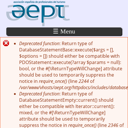
Pasar al contenido principal
☰ Menu
Deprecated function
: Return type of
Mensaje de error
DatabaseStatementBase::execute($args = [],
$options = []) should either be compatible with
PDOStatement::execute(?array $params = null):
bool, or the #[\ReturnTypeWillChange] attribute
should be used to temporarily suppress the
notice in
require_once()
(line
2244
of
/var/www/vhosts/aept.org/httpdocs/includes/database
Deprecated function
: Return type of
DatabaseStatementEmpty::current() should
either be compatible with Iterator::current():
mixed, or the #[\ReturnTypeWillChange]
attribute should be used to temporarily
suppress the notice in
require_once()
(line
2346
of