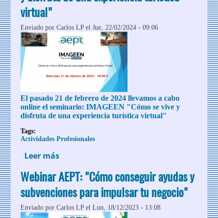
virtual"
Enviado por
Carlos LP
el Jue, 22/02/2024 - 09:06
El pasado 21 de febrero de 2024 llevamos a cabo
online el seminario:
IMAGEEN "Cómo se vive y
disfruta de una experiencia turística virtual"
Tags:
Actividades Profesionales
Leer más
sobre Seminario online IMAGEEN "Cómo
se vive y disfruta de una experiencia
Webinar AEPT: "Cómo conseguir ayudas y
turística virtual"
subvenciones para impulsar tu negocio"
Enviado por
Carlos LP
el Lun, 18/12/2023 - 13:08