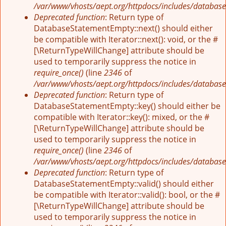
/var/www/vhosts/aept.org/httpdocs/includes/database
Deprecated function
: Return type of
DatabaseStatementEmpty::next() should either
be compatible with Iterator::next(): void, or the #
[\ReturnTypeWillChange] attribute should be
used to temporarily suppress the notice in
require_once()
(line
2346
of
/var/www/vhosts/aept.org/httpdocs/includes/database
Deprecated function
: Return type of
DatabaseStatementEmpty::key() should either be
compatible with Iterator::key(): mixed, or the #
[\ReturnTypeWillChange] attribute should be
used to temporarily suppress the notice in
require_once()
(line
2346
of
/var/www/vhosts/aept.org/httpdocs/includes/database
Deprecated function
: Return type of
DatabaseStatementEmpty::valid() should either
be compatible with Iterator::valid(): bool, or the #
[\ReturnTypeWillChange] attribute should be
used to temporarily suppress the notice in