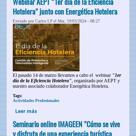
Webinar AEPT "1er día de la Eficiencia
Hotelera" junto con Energética Hotelera
Enviado por
Carlos LP
el Mar, 19/03/2024 - 08:27
El pasado 14 de marzo llevamos a cabo el webinar
"1er
día de la Eficiencia Hotelera"
, organizado por AEPT y
nuestro asociado colaborador Energética Hotelera.
Tags:
Actividades Profesionales
Leer más
sobre Webinar AEPT "1er día de la
Eficiencia Hotelera" junto con
Seminario online IMAGEEN "Cómo se vive
Energética Hotelera
y disfruta de una experiencia turística