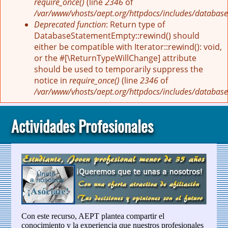
require_once()
(line
2346
of
/var/www/vhosts/aept.org/httpdocs/includes/database
Deprecated function
: Return type of
DatabaseStatementEmpty::rewind() should
either be compatible with Iterator::rewind(): void,
or the #[\ReturnTypeWillChange] attribute
should be used to temporarily suppress the
notice in
require_once()
(line
2346
of
/var/www/vhosts/aept.org/httpdocs/includes/database
Actividades Profesionales
Con este recurso, AEPT plantea compartir el
conocimiento y la experiencia que nuestros profesionales