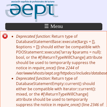
Pasar al contenido principal
☰ Menu
Deprecated function
: Return type of
Mensaje de error
DatabaseStatementBase::execute($args = [],
$options = []) should either be compatible with
PDOStatement::execute(?array $params = null):
bool, or the #[\ReturnTypeWillChange] attribute
should be used to temporarily suppress the
notice in
require_once()
(line
2244
of
/var/www/vhosts/aept.org/httpdocs/includes/database
Deprecated function
: Return type of
DatabaseStatementEmpty::current() should
either be compatible with Iterator::current():
mixed, or the #[\ReturnTypeWillChange]
attribute should be used to temporarily
suppress the notice in
require_once()
(line
2346
of