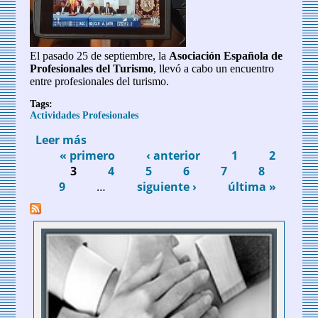
El pasado 25 de septiembre, la
Asociación Española de
Profesionales del Turismo
, llevó a cabo un encuentro
entre profesionales del turismo.
Tags:
Actividades Profesionales
Leer más
sobre La AEPT celebra el Día Mundial del
« primero
Turismo 2023 con una mesa redonda
‹ anterior
1
2
Páginas
3
4
5
6
7
8
9
…
siguiente ›
última »