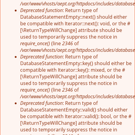
/var/www/vhosts/aept.org/httpdocs/includes/database
Deprecated function
: Return type of
DatabaseStatementEmpty::next() should either
be compatible with Iterator::next(): void, or the #
[\ReturnTypeWillChange] attribute should be
used to temporarily suppress the notice in
require_once()
(line
2346
of
/var/www/vhosts/aept.org/httpdocs/includes/database
Deprecated function
: Return type of
DatabaseStatementEmpty::key() should either be
compatible with Iterator::key(): mixed, or the #
[\ReturnTypeWillChange] attribute should be
used to temporarily suppress the notice in
require_once()
(line
2346
of
/var/www/vhosts/aept.org/httpdocs/includes/database
Deprecated function
: Return type of
DatabaseStatementEmpty::valid() should either
be compatible with Iterator::valid(): bool, or the #
[\ReturnTypeWillChange] attribute should be
used to temporarily suppress the notice in