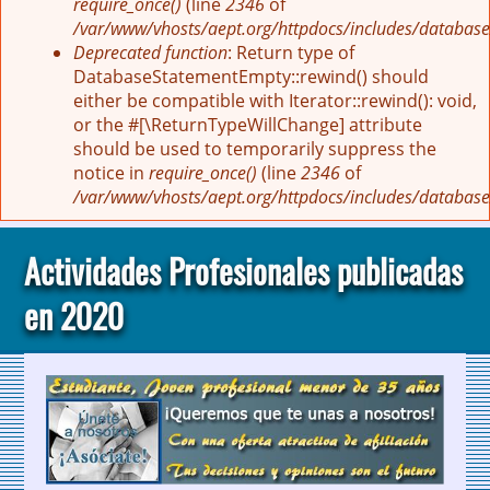
require_once()
(line
2346
of
/var/www/vhosts/aept.org/httpdocs/includes/database
Deprecated function
: Return type of
DatabaseStatementEmpty::rewind() should
either be compatible with Iterator::rewind(): void,
or the #[\ReturnTypeWillChange] attribute
should be used to temporarily suppress the
notice in
require_once()
(line
2346
of
/var/www/vhosts/aept.org/httpdocs/includes/database
Actividades Profesionales publicadas
en 2020