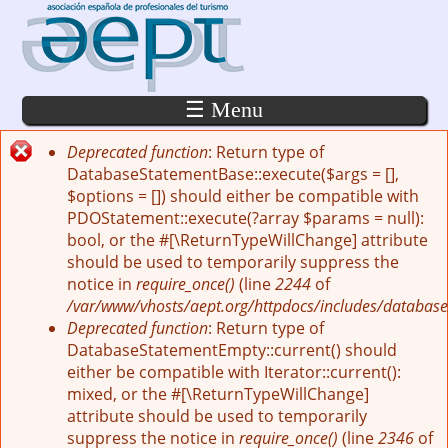
Pasar al contenido principal
☰ Menu
Deprecated function
: Return type of
Mensaje de error
DatabaseStatementBase::execute($args = [],
$options = []) should either be compatible with
PDOStatement::execute(?array $params = null):
bool, or the #[\ReturnTypeWillChange] attribute
should be used to temporarily suppress the
notice in
require_once()
(line
2244
of
/var/www/vhosts/aept.org/httpdocs/includes/database
Deprecated function
: Return type of
DatabaseStatementEmpty::current() should
either be compatible with Iterator::current():
mixed, or the #[\ReturnTypeWillChange]
attribute should be used to temporarily
suppress the notice in
require_once()
(line
2346
of