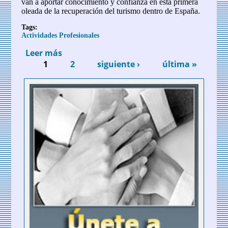
van a aportar conocimiento y confianza en esta primera
oleada de la recuperación del turismo dentro de España.
Tags:
Actividades Profesionales
Leer más
sobre DEBATE Vender el Destino España,
1
el nuevo reto para los agentes de viajes
2
siguiente ›
última »
Páginas