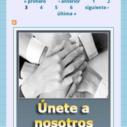
« primero
oportunidades. Informe Ostelea
‹ anterior
1
2
Páginas
3
4
5
6
siguiente ›
última »