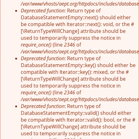
/var/www/vhosts/aept.org/httpdocs/includes/database
Deprecated function
: Return type of
DatabaseStatementEmpty::next() should either
be compatible with Iterator::next(): void, or the #
[\ReturnTypeWillChange] attribute should be
used to temporarily suppress the notice in
require_once()
(line
2346
of
/var/www/vhosts/aept.org/httpdocs/includes/database
Deprecated function
: Return type of
DatabaseStatementEmpty::key() should either be
compatible with Iterator::key(): mixed, or the #
[\ReturnTypeWillChange] attribute should be
used to temporarily suppress the notice in
require_once()
(line
2346
of
/var/www/vhosts/aept.org/httpdocs/includes/database
Deprecated function
: Return type of
DatabaseStatementEmpty::valid() should either
be compatible with Iterator::valid(): bool, or the #
[\ReturnTypeWillChange] attribute should be
used to temporarily suppress the notice in