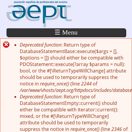
Pasar al contenido principal
☰ Menu
Deprecated function
: Return type of
Mensaje de error
DatabaseStatementBase::execute($args = [],
$options = []) should either be compatible with
PDOStatement::execute(?array $params = null):
bool, or the #[\ReturnTypeWillChange] attribute
should be used to temporarily suppress the
notice in
require_once()
(line
2244
of
/var/www/vhosts/aept.org/httpdocs/includes/database
Deprecated function
: Return type of
DatabaseStatementEmpty::current() should
either be compatible with Iterator::current():
mixed, or the #[\ReturnTypeWillChange]
attribute should be used to temporarily
suppress the notice in
require_once()
(line
2346
of