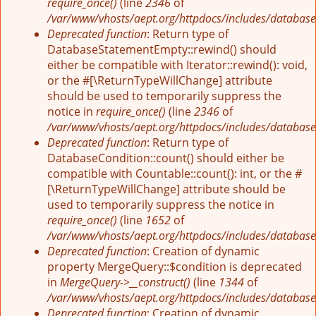
require_once()
(line
2346
of
/var/www/vhosts/aept.org/httpdocs/includes/database
Deprecated function
: Return type of
DatabaseStatementEmpty::rewind() should
either be compatible with Iterator::rewind(): void,
or the #[\ReturnTypeWillChange] attribute
should be used to temporarily suppress the
notice in
require_once()
(line
2346
of
/var/www/vhosts/aept.org/httpdocs/includes/database
Deprecated function
: Return type of
DatabaseCondition::count() should either be
compatible with Countable::count(): int, or the #
[\ReturnTypeWillChange] attribute should be
used to temporarily suppress the notice in
require_once()
(line
1652
of
/var/www/vhosts/aept.org/httpdocs/includes/database
Deprecated function
: Creation of dynamic
property MergeQuery::$condition is deprecated
in
MergeQuery->__construct()
(line
1344
of
/var/www/vhosts/aept.org/httpdocs/includes/database
Deprecated function
: Creation of dynamic