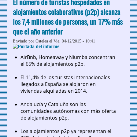
El número de turistas hospedados en
100 mejores master del mundo y el 3º de
España
alojamientos colaborativos (p2p) alcanza
los 7,4 millones de personas, un 17% más
que el año anterior
Enviado por
Ostelea
el Vie, 04/12/2015 - 10:41
AirBnb, Homeaway y Niumba concentran
el 65% de alojamientos p2p.
El 11,4% de los turistas internacionales
llegados a España se alojaron en
viviendas alquiladas en 2014.
Andalucía y Cataluña son las
comunidades autónomas con más oferta
de alojamientos p2p.
Los alojamientos p2p ya representan el