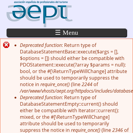
Pasar al contenido principal
☰ Menu
Deprecated function
: Return type of
Mensaje de error
DatabaseStatementBase::execute($args = [],
$options = []) should either be compatible with
PDOStatement::execute(?array $params = null):
bool, or the #[\ReturnTypeWillChange] attribute
should be used to temporarily suppress the
notice in
require_once()
(line
2244
of
/var/www/vhosts/aept.org/httpdocs/includes/database
Deprecated function
: Return type of
DatabaseStatementEmpty::current() should
either be compatible with Iterator::current():
mixed, or the #[\ReturnTypeWillChange]
attribute should be used to temporarily
suppress the notice in
require_once()
(line
2346
of