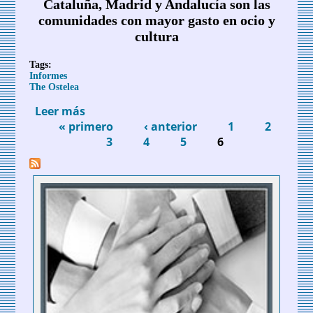
Cataluña, Madrid y Andalucía son las
comunidades con mayor gasto en ocio y
cultura
Tags:
Informes
The Ostelea
Leer más
sobre Informe de Ostelea sobre el gasto
« primero
de los españoles en ocio y cultura
‹ anterior
1
2
Páginas
3
4
5
6