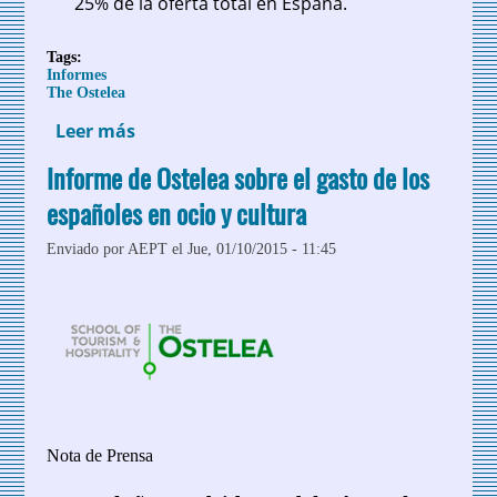
25% de la oferta total en España.
Tags:
Informes
The Ostelea
Leer más
sobre El número de turistas hospedados
en alojamientos colaborativos (p2p)
Informe de Ostelea sobre el gasto de los
alcanza los 7,4 millones de personas, un
17% más que el año anterior
españoles en ocio y cultura
Enviado por
AEPT
el Jue, 01/10/2015 - 11:45
Nota de Prensa