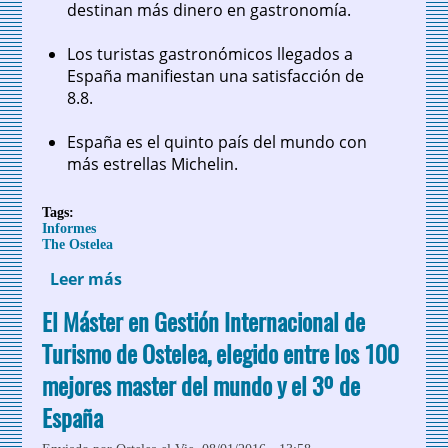
destinan más dinero en gastronomía.
Los turistas gastronómicos llegados a
España manifiestan una satisfacción de
8.8.
España es el quinto país del mundo con
más estrellas Michelin.
Tags:
Informes
The Ostelea
Leer más
sobre El número de turistas
gastronómicos supera los 8 millones y
El Máster en Gestión Internacional de
crece un 16% el último año
Turismo de Ostelea, elegido entre los 100
mejores master del mundo y el 3º de
España