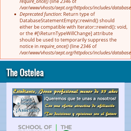
require_once()
(line
2346
of
/var/www/vhosts/aept.org/httpdocs/includes/database
Deprecated function
: Return type of
DatabaseStatementEmpty::rewind() should
either be compatible with Iterator::rewind(): void,
or the #[\ReturnTypeWillChange] attribute
should be used to temporarily suppress the
notice in
require_once()
(line
2346
of
/var/www/vhosts/aept.org/httpdocs/includes/database
The Ostelea