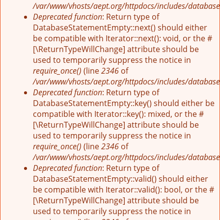
/var/www/vhosts/aept.org/httpdocs/includes/database
Deprecated function
: Return type of
DatabaseStatementEmpty::next() should either
be compatible with Iterator::next(): void, or the #
[\ReturnTypeWillChange] attribute should be
used to temporarily suppress the notice in
require_once()
(line
2346
of
/var/www/vhosts/aept.org/httpdocs/includes/database
Deprecated function
: Return type of
DatabaseStatementEmpty::key() should either be
compatible with Iterator::key(): mixed, or the #
[\ReturnTypeWillChange] attribute should be
used to temporarily suppress the notice in
require_once()
(line
2346
of
/var/www/vhosts/aept.org/httpdocs/includes/database
Deprecated function
: Return type of
DatabaseStatementEmpty::valid() should either
be compatible with Iterator::valid(): bool, or the #
[\ReturnTypeWillChange] attribute should be
used to temporarily suppress the notice in