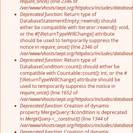
require_once()
(line
2346
of
/var/www/vhosts/aept.org/httpdocs/includes/database
Deprecated function
: Return type of
DatabaseStatementEmpty::rewind() should
either be compatible with Iterator::rewind(): void,
or the #[\ReturnTypeWillChange] attribute
should be used to temporarily suppress the
notice in
require_once()
(line
2346
of
/var/www/vhosts/aept.org/httpdocs/includes/database
Deprecated function
: Return type of
DatabaseCondition::count() should either be
compatible with Countable::count(): int, or the #
[\ReturnTypeWillChange] attribute should be
used to temporarily suppress the notice in
require_once()
(line
1652
of
/var/www/vhosts/aept.org/httpdocs/includes/database
Deprecated function
: Creation of dynamic
property MergeQuery::$condition is deprecated
in
MergeQuery->__construct()
(line
1344
of
/var/www/vhosts/aept.org/httpdocs/includes/database
Deprecated function
: Creation of dynamic