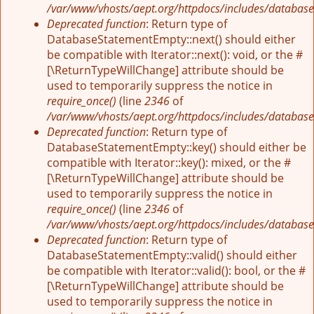
/var/www/vhosts/aept.org/httpdocs/includes/database
Deprecated function
: Return type of
DatabaseStatementEmpty::next() should either
be compatible with Iterator::next(): void, or the #
[\ReturnTypeWillChange] attribute should be
used to temporarily suppress the notice in
require_once()
(line
2346
of
/var/www/vhosts/aept.org/httpdocs/includes/database
Deprecated function
: Return type of
DatabaseStatementEmpty::key() should either be
compatible with Iterator::key(): mixed, or the #
[\ReturnTypeWillChange] attribute should be
used to temporarily suppress the notice in
require_once()
(line
2346
of
/var/www/vhosts/aept.org/httpdocs/includes/database
Deprecated function
: Return type of
DatabaseStatementEmpty::valid() should either
be compatible with Iterator::valid(): bool, or the #
[\ReturnTypeWillChange] attribute should be
used to temporarily suppress the notice in