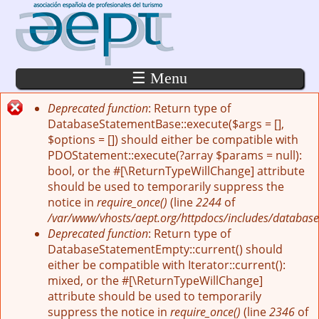
Pasar al contenido principal
☰ Menu
Deprecated function
: Return type of
Mensaje de error
DatabaseStatementBase::execute($args = [],
$options = []) should either be compatible with
PDOStatement::execute(?array $params = null):
bool, or the #[\ReturnTypeWillChange] attribute
should be used to temporarily suppress the
notice in
require_once()
(line
2244
of
/var/www/vhosts/aept.org/httpdocs/includes/database
Deprecated function
: Return type of
DatabaseStatementEmpty::current() should
either be compatible with Iterator::current():
mixed, or the #[\ReturnTypeWillChange]
attribute should be used to temporarily
suppress the notice in
require_once()
(line
2346
of