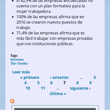
El 42,9% de las empresas encuestadas no
cuenta con un plan formativo para la
mujer trabajadora.
100% de las empresas afirma que en
2016 se crearon nuevos puestos de
trabajo.
71,4% de las empresas afirma que es
más fácil trabajar con empresas privadas
que con instituciones públicas.
Tags:
Informes
The Ostelea
Leer más
sobre Reporte de Género. Ostelea
« primero
‹ anterior
…
3
Páginas
4
5
6
7
8
9
10
11
…
siguiente ›
última »