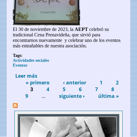
El 30 de noviembre de 2023, la
AEPT
celebró su
tradicional Cena Prenavideña, que sirvió para
encontrarnos nuevamente y celebrar uno de los eventos
más entrañables de nuestra asociación.
Tags:
Actividades sociales
Eventos
Leer más
sobre Celebramos nuestra Cena
« primero
Prenavideña 2023
‹ anterior
1
2
Páginas
3
4
5
6
7
8
9
…
siguiente ›
última »