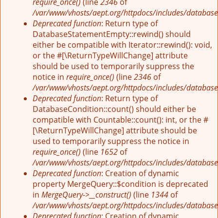
require_once()
(line
2346
of
/var/www/vhosts/aept.org/httpdocs/includes/database
Deprecated function
: Return type of
DatabaseStatementEmpty::rewind() should
either be compatible with Iterator::rewind(): void,
or the #[\ReturnTypeWillChange] attribute
should be used to temporarily suppress the
notice in
require_once()
(line
2346
of
/var/www/vhosts/aept.org/httpdocs/includes/database
Deprecated function
: Return type of
DatabaseCondition::count() should either be
compatible with Countable::count(): int, or the #
[\ReturnTypeWillChange] attribute should be
used to temporarily suppress the notice in
require_once()
(line
1652
of
/var/www/vhosts/aept.org/httpdocs/includes/database
Deprecated function
: Creation of dynamic
property MergeQuery::$condition is deprecated
in
MergeQuery->__construct()
(line
1344
of
/var/www/vhosts/aept.org/httpdocs/includes/database
Deprecated function
: Creation of dynamic