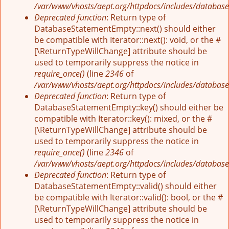
/var/www/vhosts/aept.org/httpdocs/includes/database
Deprecated function
: Return type of
DatabaseStatementEmpty::next() should either
be compatible with Iterator::next(): void, or the #
[\ReturnTypeWillChange] attribute should be
used to temporarily suppress the notice in
require_once()
(line
2346
of
/var/www/vhosts/aept.org/httpdocs/includes/database
Deprecated function
: Return type of
DatabaseStatementEmpty::key() should either be
compatible with Iterator::key(): mixed, or the #
[\ReturnTypeWillChange] attribute should be
used to temporarily suppress the notice in
require_once()
(line
2346
of
/var/www/vhosts/aept.org/httpdocs/includes/database
Deprecated function
: Return type of
DatabaseStatementEmpty::valid() should either
be compatible with Iterator::valid(): bool, or the #
[\ReturnTypeWillChange] attribute should be
used to temporarily suppress the notice in