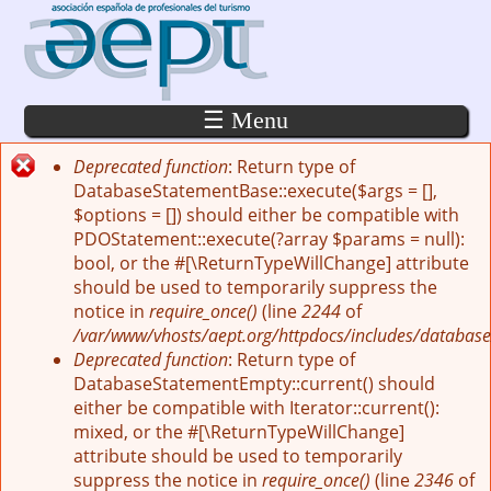
Pasar al contenido principal
☰ Menu
Deprecated function
: Return type of
Mensaje de error
DatabaseStatementBase::execute($args = [],
$options = []) should either be compatible with
PDOStatement::execute(?array $params = null):
bool, or the #[\ReturnTypeWillChange] attribute
should be used to temporarily suppress the
notice in
require_once()
(line
2244
of
/var/www/vhosts/aept.org/httpdocs/includes/database
Deprecated function
: Return type of
DatabaseStatementEmpty::current() should
either be compatible with Iterator::current():
mixed, or the #[\ReturnTypeWillChange]
attribute should be used to temporarily
suppress the notice in
require_once()
(line
2346
of