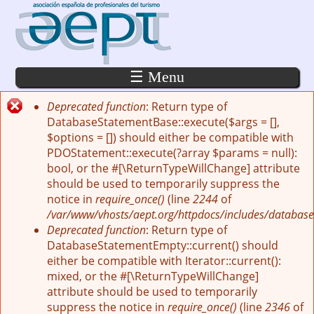
Pasar al contenido principal
☰ Menu
Deprecated function
: Return type of
Mensaje de error
DatabaseStatementBase::execute($args = [],
$options = []) should either be compatible with
PDOStatement::execute(?array $params = null):
bool, or the #[\ReturnTypeWillChange] attribute
should be used to temporarily suppress the
notice in
require_once()
(line
2244
of
/var/www/vhosts/aept.org/httpdocs/includes/database
Deprecated function
: Return type of
DatabaseStatementEmpty::current() should
either be compatible with Iterator::current():
mixed, or the #[\ReturnTypeWillChange]
attribute should be used to temporarily
suppress the notice in
require_once()
(line
2346
of