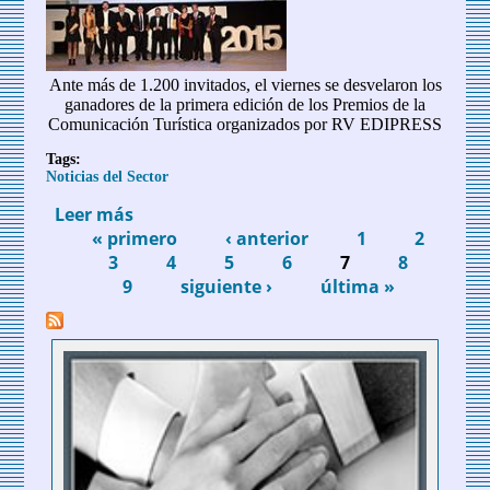
Ante más de 1.200 invitados, el viernes se desvelaron los
ganadores de la primera edición de los Premios de la
Comunicación Turística organizados por RV EDIPRESS
Tags:
Noticias del Sector
Leer más
sobre PICOT 2015 entrega sus galardones
« primero
‹ anterior
1
2
Páginas
3
4
5
6
7
8
9
siguiente ›
última »