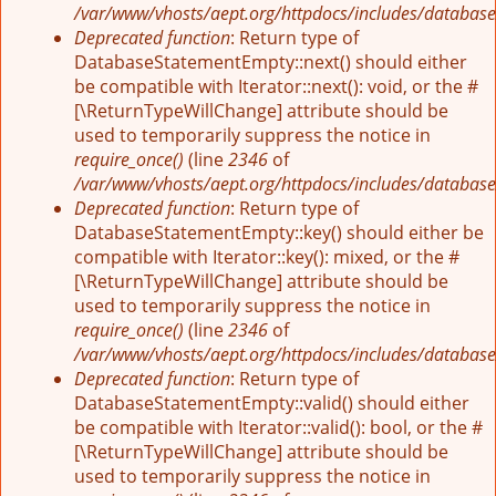
/var/www/vhosts/aept.org/httpdocs/includes/database
Deprecated function
: Return type of
DatabaseStatementEmpty::next() should either
be compatible with Iterator::next(): void, or the #
[\ReturnTypeWillChange] attribute should be
used to temporarily suppress the notice in
require_once()
(line
2346
of
/var/www/vhosts/aept.org/httpdocs/includes/database
Deprecated function
: Return type of
DatabaseStatementEmpty::key() should either be
compatible with Iterator::key(): mixed, or the #
[\ReturnTypeWillChange] attribute should be
used to temporarily suppress the notice in
require_once()
(line
2346
of
/var/www/vhosts/aept.org/httpdocs/includes/database
Deprecated function
: Return type of
DatabaseStatementEmpty::valid() should either
be compatible with Iterator::valid(): bool, or the #
[\ReturnTypeWillChange] attribute should be
used to temporarily suppress the notice in