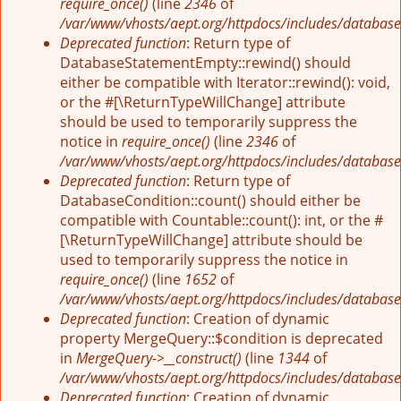
require_once()
(line
2346
of
/var/www/vhosts/aept.org/httpdocs/includes/database
Deprecated function
: Return type of
DatabaseStatementEmpty::rewind() should
either be compatible with Iterator::rewind(): void,
or the #[\ReturnTypeWillChange] attribute
should be used to temporarily suppress the
notice in
require_once()
(line
2346
of
/var/www/vhosts/aept.org/httpdocs/includes/database
Deprecated function
: Return type of
DatabaseCondition::count() should either be
compatible with Countable::count(): int, or the #
[\ReturnTypeWillChange] attribute should be
used to temporarily suppress the notice in
require_once()
(line
1652
of
/var/www/vhosts/aept.org/httpdocs/includes/database
Deprecated function
: Creation of dynamic
property MergeQuery::$condition is deprecated
in
MergeQuery->__construct()
(line
1344
of
/var/www/vhosts/aept.org/httpdocs/includes/database
Deprecated function
: Creation of dynamic