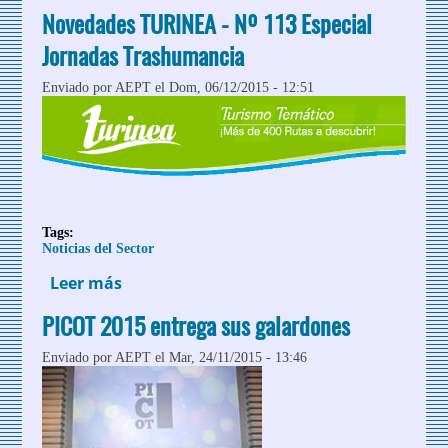
EDIPRESS, galardonado con el Premio
Novedades TURINEA - Nº 113 Especial
Excelencias
Jornadas Trashumancia
Enviado por
AEPT
el Dom, 06/12/2015 - 12:51
Tags:
Noticias del Sector
Leer más
sobre Novedades TURINEA - Nº 113
Especial Jornadas Trashumancia
PICOT 2015 entrega sus galardones
Enviado por
AEPT
el Mar, 24/11/2015 - 13:46