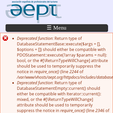
Pasar al contenido principal
☰ Menu
Deprecated function
: Return type of
Mensaje de error
DatabaseStatementBase::execute($args = [],
$options = []) should either be compatible with
PDOStatement::execute(?array $params = null):
bool, or the #[\ReturnTypeWillChange] attribute
should be used to temporarily suppress the
notice in
require_once()
(line
2244
of
/var/www/vhosts/aept.org/httpdocs/includes/database
Deprecated function
: Return type of
DatabaseStatementEmpty::current() should
either be compatible with Iterator::current():
mixed, or the #[\ReturnTypeWillChange]
attribute should be used to temporarily
suppress the notice in
require_once()
(line
2346
of