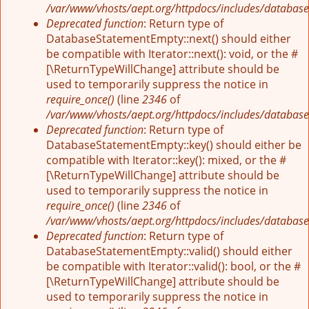
/var/www/vhosts/aept.org/httpdocs/includes/database
Deprecated function
: Return type of
DatabaseStatementEmpty::next() should either
be compatible with Iterator::next(): void, or the #
[\ReturnTypeWillChange] attribute should be
used to temporarily suppress the notice in
require_once()
(line
2346
of
/var/www/vhosts/aept.org/httpdocs/includes/database
Deprecated function
: Return type of
DatabaseStatementEmpty::key() should either be
compatible with Iterator::key(): mixed, or the #
[\ReturnTypeWillChange] attribute should be
used to temporarily suppress the notice in
require_once()
(line
2346
of
/var/www/vhosts/aept.org/httpdocs/includes/database
Deprecated function
: Return type of
DatabaseStatementEmpty::valid() should either
be compatible with Iterator::valid(): bool, or the #
[\ReturnTypeWillChange] attribute should be
used to temporarily suppress the notice in