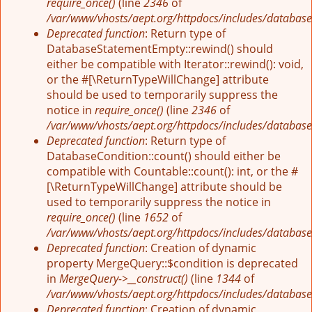
require_once()
(line
2346
of
/var/www/vhosts/aept.org/httpdocs/includes/database
Deprecated function
: Return type of
DatabaseStatementEmpty::rewind() should
either be compatible with Iterator::rewind(): void,
or the #[\ReturnTypeWillChange] attribute
should be used to temporarily suppress the
notice in
require_once()
(line
2346
of
/var/www/vhosts/aept.org/httpdocs/includes/database
Deprecated function
: Return type of
DatabaseCondition::count() should either be
compatible with Countable::count(): int, or the #
[\ReturnTypeWillChange] attribute should be
used to temporarily suppress the notice in
require_once()
(line
1652
of
/var/www/vhosts/aept.org/httpdocs/includes/database
Deprecated function
: Creation of dynamic
property MergeQuery::$condition is deprecated
in
MergeQuery->__construct()
(line
1344
of
/var/www/vhosts/aept.org/httpdocs/includes/database
Deprecated function
: Creation of dynamic