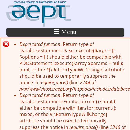
Pasar al contenido principal
☰ Menu
Deprecated function
: Return type of
Mensaje de error
DatabaseStatementBase::execute($args = [],
$options = []) should either be compatible with
PDOStatement::execute(?array $params = null):
bool, or the #[\ReturnTypeWillChange] attribute
should be used to temporarily suppress the
notice in
require_once()
(line
2244
of
/var/www/vhosts/aept.org/httpdocs/includes/database
Deprecated function
: Return type of
DatabaseStatementEmpty::current() should
either be compatible with Iterator::current():
mixed, or the #[\ReturnTypeWillChange]
attribute should be used to temporarily
suppress the notice in
require_once()
(line
2346
of