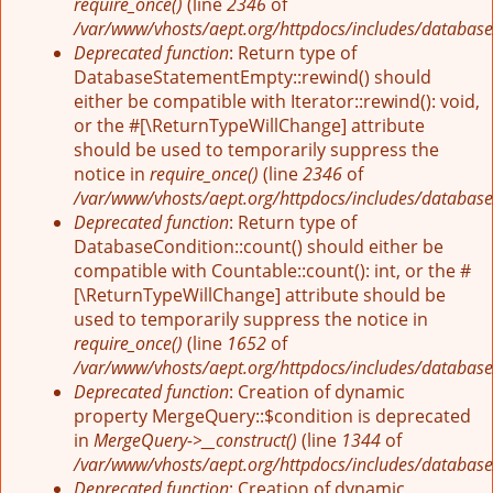
require_once()
(line
2346
of
/var/www/vhosts/aept.org/httpdocs/includes/database
Deprecated function
: Return type of
DatabaseStatementEmpty::rewind() should
either be compatible with Iterator::rewind(): void,
or the #[\ReturnTypeWillChange] attribute
should be used to temporarily suppress the
notice in
require_once()
(line
2346
of
/var/www/vhosts/aept.org/httpdocs/includes/database
Deprecated function
: Return type of
DatabaseCondition::count() should either be
compatible with Countable::count(): int, or the #
[\ReturnTypeWillChange] attribute should be
used to temporarily suppress the notice in
require_once()
(line
1652
of
/var/www/vhosts/aept.org/httpdocs/includes/database
Deprecated function
: Creation of dynamic
property MergeQuery::$condition is deprecated
in
MergeQuery->__construct()
(line
1344
of
/var/www/vhosts/aept.org/httpdocs/includes/database
Deprecated function
: Creation of dynamic