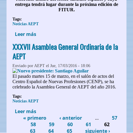
entrega tendrá lugar durante la próxima edición de
FITUR.
Tags:
Noticias AEPT
Leer más
sobre La AEPT abre la convocatoria del
Premio Hermestur en su XVII Edición
XXXVII Asamblea General Ordinaria de la
AEPT
Enviado por
AEPT
el Jue, 17/03/2016 - 18:06
El pasado martes 15 de marzo, en el salón de actos del
Centro Español de Nuevas Profesiones (CENP), se ha
celebrado la Asamblea General de AEPT del año 2016.
Tags:
Noticias AEPT
Leer más
sobre XXXVII Asamblea General
« primero
Ordinaria de la AEPT
‹ anterior
…
57
Páginas
58
59
60
61
62
63
64
65
siguiente ›