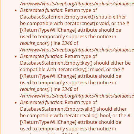
/var/www/vhosts/aept.org/httpdocs/includes/database
Deprecated function
: Return type of
DatabaseStatementEmpty::next() should either
be compatible with Iterator::next(): void, or the #
[\ReturnTypeWillChange] attribute should be
used to temporarily suppress the notice in
require_once()
(line
2346
of
/var/www/vhosts/aept.org/httpdocs/includes/database
Deprecated function
: Return type of
DatabaseStatementEmpty::key() should either be
compatible with Iterator::key(): mixed, or the #
[\ReturnTypeWillChange] attribute should be
used to temporarily suppress the notice in
require_once()
(line
2346
of
/var/www/vhosts/aept.org/httpdocs/includes/database
Deprecated function
: Return type of
DatabaseStatementEmpty::valid() should either
be compatible with Iterator::valid(): bool, or the #
[\ReturnTypeWillChange] attribute should be
used to temporarily suppress the notice in