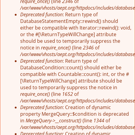
require_once()
(line
2346
of
/var/www/vhosts/aept.org/httpdocs/includes/database
Deprecated function
: Return type of
DatabaseStatementEmpty::rewind() should
either be compatible with Iterator::rewind(): void,
or the #[\ReturnTypeWillChange] attribute
should be used to temporarily suppress the
notice in
require_once()
(line
2346
of
/var/www/vhosts/aept.org/httpdocs/includes/database
Deprecated function
: Return type of
DatabaseCondition::count() should either be
compatible with Countable::count(): int, or the #
[\ReturnTypeWillChange] attribute should be
used to temporarily suppress the notice in
require_once()
(line
1652
of
/var/www/vhosts/aept.org/httpdocs/includes/database
Deprecated function
: Creation of dynamic
property MergeQuery::$condition is deprecated
in
MergeQuery->__construct()
(line
1344
of
/var/www/vhosts/aept.org/httpdocs/includes/database
Deprecated function
: Creation of dynamic