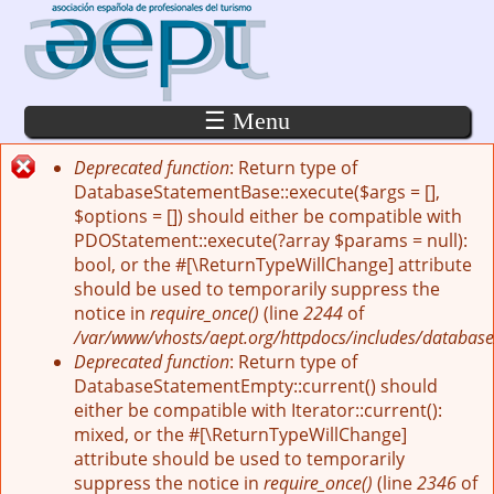
Pasar al contenido principal
☰ Menu
Deprecated function
: Return type of
Mensaje de error
DatabaseStatementBase::execute($args = [],
$options = []) should either be compatible with
PDOStatement::execute(?array $params = null):
bool, or the #[\ReturnTypeWillChange] attribute
should be used to temporarily suppress the
notice in
require_once()
(line
2244
of
/var/www/vhosts/aept.org/httpdocs/includes/database
Deprecated function
: Return type of
DatabaseStatementEmpty::current() should
either be compatible with Iterator::current():
mixed, or the #[\ReturnTypeWillChange]
attribute should be used to temporarily
suppress the notice in
require_once()
(line
2346
of