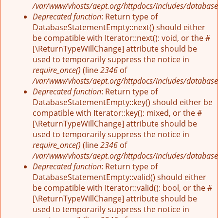
/var/www/vhosts/aept.org/httpdocs/includes/database
Deprecated function
: Return type of
DatabaseStatementEmpty::next() should either
be compatible with Iterator::next(): void, or the #
[\ReturnTypeWillChange] attribute should be
used to temporarily suppress the notice in
require_once()
(line
2346
of
/var/www/vhosts/aept.org/httpdocs/includes/database
Deprecated function
: Return type of
DatabaseStatementEmpty::key() should either be
compatible with Iterator::key(): mixed, or the #
[\ReturnTypeWillChange] attribute should be
used to temporarily suppress the notice in
require_once()
(line
2346
of
/var/www/vhosts/aept.org/httpdocs/includes/database
Deprecated function
: Return type of
DatabaseStatementEmpty::valid() should either
be compatible with Iterator::valid(): bool, or the #
[\ReturnTypeWillChange] attribute should be
used to temporarily suppress the notice in