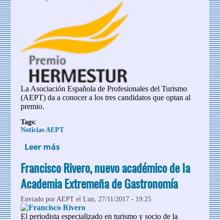
La Asociación Española de Profesionales del Turismo
(AEPT) da a conocer a los tres candidatos que optan al
premio.
Tags:
Noticias AEPT
Leer más
sobre AEPT abre la segunda ronda de
votaciones para elegir al Premio
Francisco Rivero, nuevo académico de la
Hermestur 2018
Academia Extremeña de Gastronomía
Enviado por
AEPT
el Lun, 27/11/2017 - 19:25
El periodista especializado en turismo y socio de la