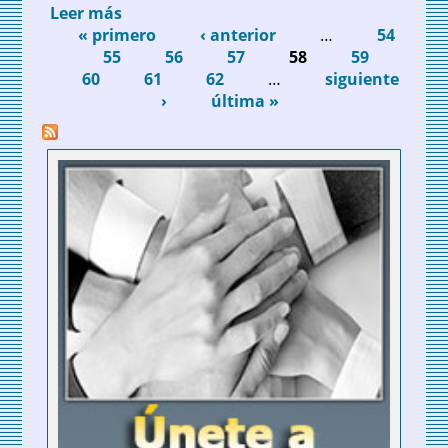
Leer más
sobre Perfiles y tendencias en materia
« primero
sostenible en el 50 aniversario de la
‹ anterior
…
54
Páginas
55
AEPT
56
57
58
59
60
61
62
…
siguiente
›
última »