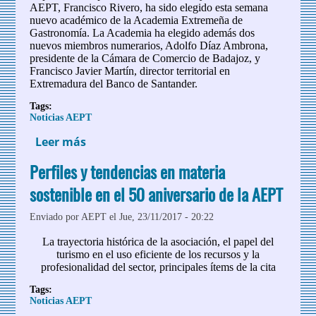
AEPT, Francisco Rivero, ha sido elegido esta semana
nuevo académico de la Academia Extremeña de
Gastronomía. La Academia ha elegido además dos
nuevos miembros numerarios, Adolfo Díaz Ambrona,
presidente de la Cámara de Comercio de Badajoz, y
Francisco Javier Martín, director territorial en
Extremadura del Banco de Santander.
Tags:
Noticias AEPT
Leer más
sobre Francisco Rivero, nuevo
académico de la Academia Extremeña de
Perfiles y tendencias en materia
Gastronomía
sostenible en el 50 aniversario de la AEPT
Enviado por
AEPT
el Jue, 23/11/2017 - 20:22
La trayectoria histórica de la asociación, el papel del
turismo en el uso eficiente de los recursos y la
profesionalidad del sector, principales ítems de la cita
Tags:
Noticias AEPT