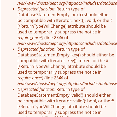
/var/www/vhosts/aept.org/httpdocs/includes/database
Deprecated function
: Return type of
DatabaseStatementEmpty::next() should either
be compatible with Iterator::next(): void, or the #
[\ReturnTypeWillChange] attribute should be
used to temporarily suppress the notice in
require_once()
(line
2346
of
/var/www/vhosts/aept.org/httpdocs/includes/database
Deprecated function
: Return type of
DatabaseStatementEmpty::key() should either be
compatible with Iterator::key(): mixed, or the #
[\ReturnTypeWillChange] attribute should be
used to temporarily suppress the notice in
require_once()
(line
2346
of
/var/www/vhosts/aept.org/httpdocs/includes/database
Deprecated function
: Return type of
DatabaseStatementEmpty::valid() should either
be compatible with Iterator::valid(): bool, or the #
[\ReturnTypeWillChange] attribute should be
used to temporarily suppress the notice in