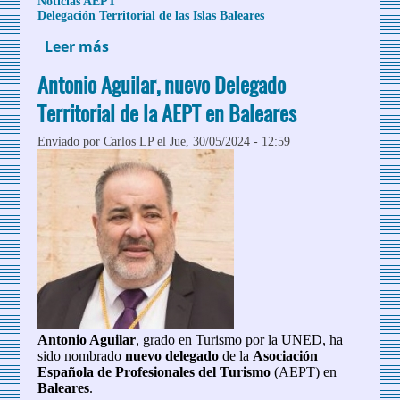
Noticias AEPT
Delegación Territorial de las Islas Baleares
Leer más
sobre Reunión del Delegado de AEPT en
Baleares con el Conseller de Turismo,
Antonio Aguilar, nuevo Delegado
Cultura y Deportes
Territorial de la AEPT en Baleares
Enviado por
Carlos LP
el Jue, 30/05/2024 - 12:59
Antonio Aguilar
, grado en Turismo por la UNED, ha
sido nombrado
nuevo delegado
de la
Asociación
Española de Profesionales del Turismo
(AEPT) en
Baleares
.