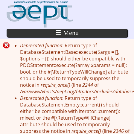
Pasar al contenido principal
☰ Menu
Deprecated function
: Return type of
Mensaje de error
DatabaseStatementBase::execute($args = [],
$options = []) should either be compatible with
PDOStatement::execute(?array $params = null):
bool, or the #[\ReturnTypeWillChange] attribute
should be used to temporarily suppress the
notice in
require_once()
(line
2244
of
/var/www/vhosts/aept.org/httpdocs/includes/database
Deprecated function
: Return type of
DatabaseStatementEmpty::current() should
either be compatible with Iterator::current():
mixed, or the #[\ReturnTypeWillChange]
attribute should be used to temporarily
suppress the notice in
require_once()
(line
2346
of