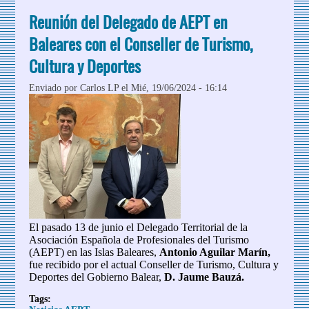
Baleares con el actual Conseller
Reunión del Delegado de AEPT en
Ejecutivo de Turismo del Consell de
Mallorca, D. José Marcial Rodríguez Díaz
Baleares con el Conseller de Turismo,
Cultura y Deportes
Enviado por
Carlos LP
el Mié, 19/06/2024 - 16:14
El pasado 13 de junio el Delegado Territorial de la
Asociación Española de Profesionales del Turismo
(AEPT) en las Islas Baleares,
Antonio Aguilar Marín,
fue recibido por el actual Conseller de Turismo, Cultura y
Deportes del Gobierno Balear,
D. Jaume Bauzá.
Tags: