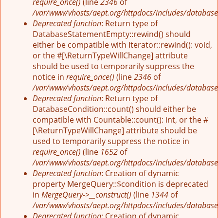
require_once()
(line
2346
of
/var/www/vhosts/aept.org/httpdocs/includes/database
Deprecated function
: Return type of
DatabaseStatementEmpty::rewind() should
either be compatible with Iterator::rewind(): void,
or the #[\ReturnTypeWillChange] attribute
should be used to temporarily suppress the
notice in
require_once()
(line
2346
of
/var/www/vhosts/aept.org/httpdocs/includes/database
Deprecated function
: Return type of
DatabaseCondition::count() should either be
compatible with Countable::count(): int, or the #
[\ReturnTypeWillChange] attribute should be
used to temporarily suppress the notice in
require_once()
(line
1652
of
/var/www/vhosts/aept.org/httpdocs/includes/database
Deprecated function
: Creation of dynamic
property MergeQuery::$condition is deprecated
in
MergeQuery->__construct()
(line
1344
of
/var/www/vhosts/aept.org/httpdocs/includes/database
Deprecated function
: Creation of dynamic