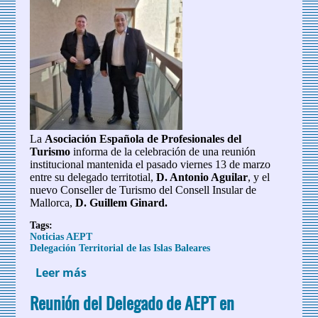
La
Asociación Española de Profesionales del
Turismo
informa de la celebración de una reunión
institucional mantenida el pasado viernes 13 de marzo
entre su delegado territotial,
D. Antonio Aguilar
, y el
nuevo Conseller de Turismo del Consell Insular de
Mallorca,
D. Guillem Ginard.
Tags:
Noticias AEPT
Delegación Territorial de las Islas Baleares
Leer más
sobre La AEPT refuerza su compromiso
con el sector turístico en Mallorca tras
Reunión del Delegado de AEPT en
un encuentro institucional con el