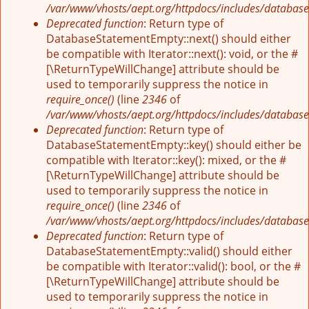
/var/www/vhosts/aept.org/httpdocs/includes/database
Deprecated function
: Return type of
DatabaseStatementEmpty::next() should either
be compatible with Iterator::next(): void, or the #
[\ReturnTypeWillChange] attribute should be
used to temporarily suppress the notice in
require_once()
(line
2346
of
/var/www/vhosts/aept.org/httpdocs/includes/database
Deprecated function
: Return type of
DatabaseStatementEmpty::key() should either be
compatible with Iterator::key(): mixed, or the #
[\ReturnTypeWillChange] attribute should be
used to temporarily suppress the notice in
require_once()
(line
2346
of
/var/www/vhosts/aept.org/httpdocs/includes/database
Deprecated function
: Return type of
DatabaseStatementEmpty::valid() should either
be compatible with Iterator::valid(): bool, or the #
[\ReturnTypeWillChange] attribute should be
used to temporarily suppress the notice in