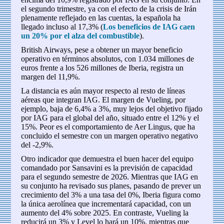
el segundo trimestre, ya con el efecto de la crisis de Irán
plenamente reflejado en las cuentas, la española ha
llegado incluso al 17,3% (
Los beneficios de IAG caen
un 20% por el alza del combustible
).
British Airways, pese a obtener un mayor beneficio
operativo en términos absolutos, con 1.034 millones de
euros frente a los 526 millones de Iberia, registra un
margen del 11,9%.
La distancia es aún mayor respecto al resto de líneas
aéreas que integran IAG. El margen de Vueling, por
ejemplo, baja de 6,4% a 3%, muy lejos del objetivo fijado
por IAG para el global del año, situado entre el 12% y el
15%. Peor es el comportamiento de Aer Lingus, que ha
concluido el semestre con un margen operativo negativo
del -2,9%.
Otro indicador que demuestra el buen hacer del equipo
comandado por Sansavini es la previsión de capacidad
para el segundo semestre de 2026. Mientras que IAG en
su conjunto ha revisado sus planes, pasando de prever un
crecimiento del 3% a una tasa del 0%, Iberia figura como
la única aerolínea que incrementará capacidad, con un
aumento del 4% sobre 2025. En contraste, Vueling la
reducirá un 3% y Level lo hará un 10%, mientras que