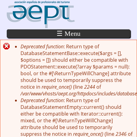
Pasar al contenido principal
☰ Menu
Deprecated function
: Return type of
Mensaje de error
DatabaseStatementBase::execute($args = [],
$options = []) should either be compatible with
PDOStatement::execute(?array $params = null):
bool, or the #[\ReturnTypeWillChange] attribute
should be used to temporarily suppress the
notice in
require_once()
(line
2244
of
/var/www/vhosts/aept.org/httpdocs/includes/database
Deprecated function
: Return type of
DatabaseStatementEmpty::current() should
either be compatible with Iterator::current():
mixed, or the #[\ReturnTypeWillChange]
attribute should be used to temporarily
suppress the notice in
require_once()
(line
2346
of