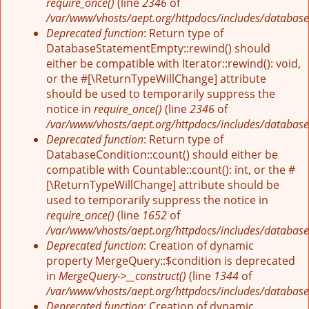
require_once()
(line
2346
of
/var/www/vhosts/aept.org/httpdocs/includes/database
Deprecated function
: Return type of
DatabaseStatementEmpty::rewind() should
either be compatible with Iterator::rewind(): void,
or the #[\ReturnTypeWillChange] attribute
should be used to temporarily suppress the
notice in
require_once()
(line
2346
of
/var/www/vhosts/aept.org/httpdocs/includes/database
Deprecated function
: Return type of
DatabaseCondition::count() should either be
compatible with Countable::count(): int, or the #
[\ReturnTypeWillChange] attribute should be
used to temporarily suppress the notice in
require_once()
(line
1652
of
/var/www/vhosts/aept.org/httpdocs/includes/database
Deprecated function
: Creation of dynamic
property MergeQuery::$condition is deprecated
in
MergeQuery->__construct()
(line
1344
of
/var/www/vhosts/aept.org/httpdocs/includes/database
Deprecated function
: Creation of dynamic