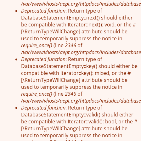
/var/www/vhosts/aept.org/httpdocs/includes/database
Deprecated function
: Return type of
DatabaseStatementEmpty::next() should either
be compatible with Iterator::next(): void, or the #
[\ReturnTypeWillChange] attribute should be
used to temporarily suppress the notice in
require_once()
(line
2346
of
/var/www/vhosts/aept.org/httpdocs/includes/database
Deprecated function
: Return type of
DatabaseStatementEmpty::key() should either be
compatible with Iterator::key(): mixed, or the #
[\ReturnTypeWillChange] attribute should be
used to temporarily suppress the notice in
require_once()
(line
2346
of
/var/www/vhosts/aept.org/httpdocs/includes/database
Deprecated function
: Return type of
DatabaseStatementEmpty::valid() should either
be compatible with Iterator::valid(): bool, or the #
[\ReturnTypeWillChange] attribute should be
used to temporarily suppress the notice in