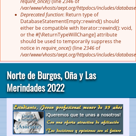
require_once()
(line
2346
of
/var/www/vhosts/aept.org/httpdocs/includes/database
Deprecated function
: Return type of
DatabaseStatementEmpty::rewind() should
either be compatible with Iterator::rewind(): void,
or the #[\ReturnTypeWillChange] attribute
should be used to temporarily suppress the
notice in
require_once()
(line
2346
of
/var/www/vhosts/aept.org/httpdocs/includes/database
Norte de Burgos, Oña y Las
Merindades 2022