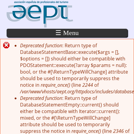
Pasar al contenido principal
☰ Menu
Deprecated function
: Return type of
Mensaje de error
DatabaseStatementBase::execute($args = [],
$options = []) should either be compatible with
PDOStatement::execute(?array $params = null):
bool, or the #[\ReturnTypeWillChange] attribute
should be used to temporarily suppress the
notice in
require_once()
(line
2244
of
/var/www/vhosts/aept.org/httpdocs/includes/database
Deprecated function
: Return type of
DatabaseStatementEmpty::current() should
either be compatible with Iterator::current():
mixed, or the #[\ReturnTypeWillChange]
attribute should be used to temporarily
suppress the notice in
require_once()
(line
2346
of