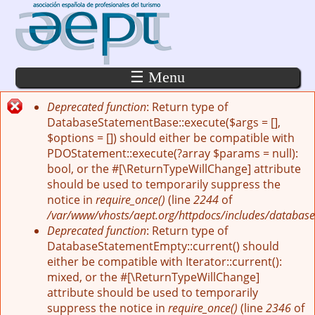
Pasar al contenido principal
☰ Menu
Deprecated function
: Return type of
Mensaje de error
DatabaseStatementBase::execute($args = [],
$options = []) should either be compatible with
PDOStatement::execute(?array $params = null):
bool, or the #[\ReturnTypeWillChange] attribute
should be used to temporarily suppress the
notice in
require_once()
(line
2244
of
/var/www/vhosts/aept.org/httpdocs/includes/database
Deprecated function
: Return type of
DatabaseStatementEmpty::current() should
either be compatible with Iterator::current():
mixed, or the #[\ReturnTypeWillChange]
attribute should be used to temporarily
suppress the notice in
require_once()
(line
2346
of