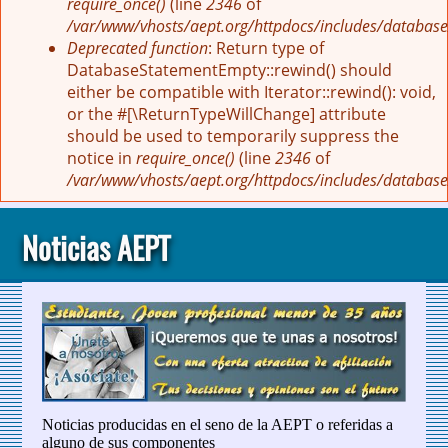
require_once()
(line
2346
of
/var/www/vhosts/aept.org/httpdocs/includes/database
Deprecated function
: Return type of
DatabaseStatementEmpty::rewind() should
either be compatible with Iterator::rewind(): void,
or the #[\ReturnTypeWillChange] attribute
should be used to temporarily suppress the
notice in
require_once()
(line
2346
of
/var/www/vhosts/aept.org/httpdocs/includes/database
Noticias AEPT
Noticias producidas en el seno de la AEPT o referidas a
alguno de sus componentes