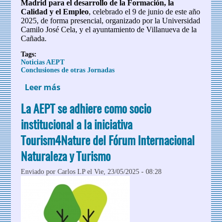
Madrid para el desarrollo de la Formación, la
Calidad y el Empleo
, celebrado el 9 de junio de este año
2025, de forma presencial, organizado por la Universidad
Camilo José Cela, y el ayuntamiento de Villanueva de la
Cañada.
Tags:
Noticias AEPT
Conclusiones de otras Jornadas
Leer más
sobre XVIII Foro UCJC de Hostelería y
Turismo de la Comunidad de Madrid
La AEPT se adhiere como socio
2025
institucional a la iniciativa
Tourism4Nature del Fórum Internacional
Naturaleza y Turismo
Enviado por
Carlos LP
el Vie, 23/05/2025 - 08:28