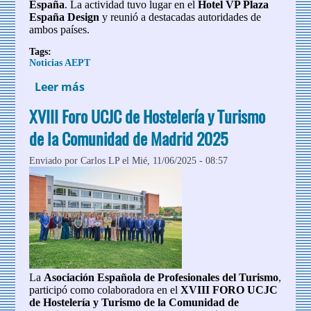
España
. La actividad tuvo lugar en el
Hotel VP Plaza
España Design
y reunió a destacadas autoridades de
ambos países.
Tags:
Noticias AEPT
Leer más
sobre Firma de memorando de
colaboración entre la Asociación
XVIII Foro UCJC de Hostelería y Turismo
Española de Profesionales de Turismo
(AEPT) y la Zhejiang Provincial
de la Comunidad de Madrid 2025
Association of Travel Services.
Enviado por
Carlos LP
el Mié, 11/06/2025 - 08:57
La
Asociación Española de Profesionales del Turismo
,
participó como colaboradora en el
XVIII FORO UCJC
de Hostelería y Turismo de la Comunidad de