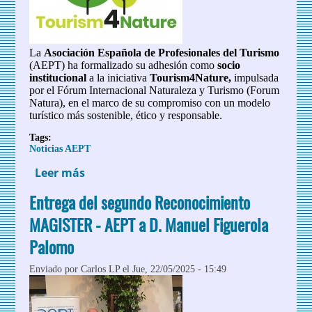
La
Asociación Española de Profesionales del Turismo
(AEPT) ha formalizado su adhesión como
socio
institucional
a la iniciativa
Tourism4Nature,
impulsada
por el Fórum Internacional Naturaleza y Turismo (Forum
Natura), en el marco de su compromiso con un modelo
turístico más sostenible, ético y responsable.
Tags:
Noticias AEPT
Leer más
sobre La AEPT se adhiere como socio
institucional a la iniciativa
Entrega del segundo Reconocimiento
Tourism4Nature del Fórum
Internacional Naturaleza y Turismo
MAGISTER - AEPT a D. Manuel Figuerola
Palomo
Enviado por
Carlos LP
el Jue, 22/05/2025 - 15:49