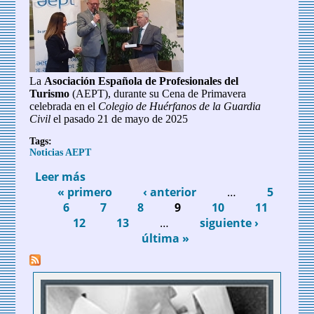
La
Asociación Española de Profesionales del
Turismo
(AEPT), durante su Cena de Primavera
celebrada en el
Colegio de Huérfanos de la Guardia
Civil
el pasado 21 de mayo de 2025
Tags:
Noticias AEPT
Leer más
sobre Entrega del segundo
« primero
Reconocimiento MAGISTER - AEPT a D.
‹ anterior
…
5
Páginas
6
Manuel Figuerola Palomo
7
8
9
10
11
12
13
…
siguiente ›
última »