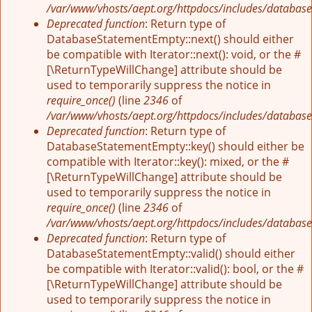
/var/www/vhosts/aept.org/httpdocs/includes/database
Deprecated function
: Return type of
DatabaseStatementEmpty::next() should either
be compatible with Iterator::next(): void, or the #
[\ReturnTypeWillChange] attribute should be
used to temporarily suppress the notice in
require_once()
(line
2346
of
/var/www/vhosts/aept.org/httpdocs/includes/database
Deprecated function
: Return type of
DatabaseStatementEmpty::key() should either be
compatible with Iterator::key(): mixed, or the #
[\ReturnTypeWillChange] attribute should be
used to temporarily suppress the notice in
require_once()
(line
2346
of
/var/www/vhosts/aept.org/httpdocs/includes/database
Deprecated function
: Return type of
DatabaseStatementEmpty::valid() should either
be compatible with Iterator::valid(): bool, or the #
[\ReturnTypeWillChange] attribute should be
used to temporarily suppress the notice in