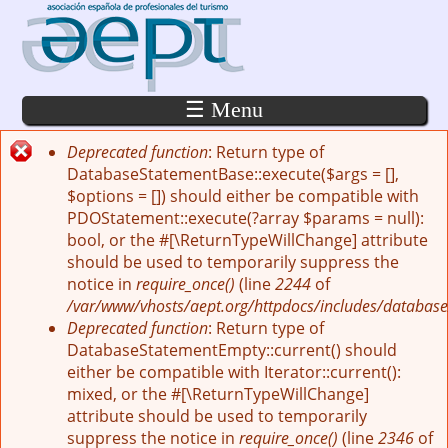
Pasar al contenido principal
☰ Menu
Deprecated function
: Return type of
Mensaje de error
DatabaseStatementBase::execute($args = [],
$options = []) should either be compatible with
PDOStatement::execute(?array $params = null):
bool, or the #[\ReturnTypeWillChange] attribute
should be used to temporarily suppress the
notice in
require_once()
(line
2244
of
/var/www/vhosts/aept.org/httpdocs/includes/database
Deprecated function
: Return type of
DatabaseStatementEmpty::current() should
either be compatible with Iterator::current():
mixed, or the #[\ReturnTypeWillChange]
attribute should be used to temporarily
suppress the notice in
require_once()
(line
2346
of