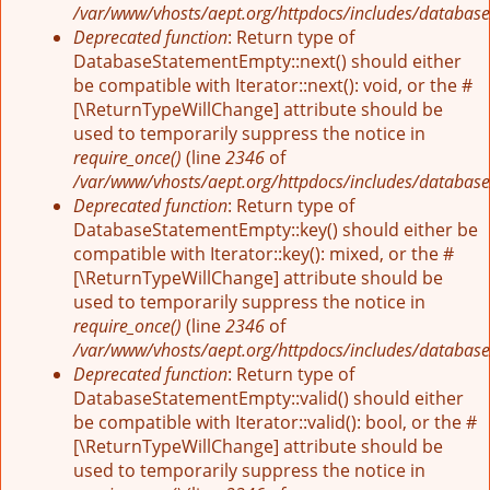
/var/www/vhosts/aept.org/httpdocs/includes/database
Deprecated function
: Return type of
DatabaseStatementEmpty::next() should either
be compatible with Iterator::next(): void, or the #
[\ReturnTypeWillChange] attribute should be
used to temporarily suppress the notice in
require_once()
(line
2346
of
/var/www/vhosts/aept.org/httpdocs/includes/database
Deprecated function
: Return type of
DatabaseStatementEmpty::key() should either be
compatible with Iterator::key(): mixed, or the #
[\ReturnTypeWillChange] attribute should be
used to temporarily suppress the notice in
require_once()
(line
2346
of
/var/www/vhosts/aept.org/httpdocs/includes/database
Deprecated function
: Return type of
DatabaseStatementEmpty::valid() should either
be compatible with Iterator::valid(): bool, or the #
[\ReturnTypeWillChange] attribute should be
used to temporarily suppress the notice in