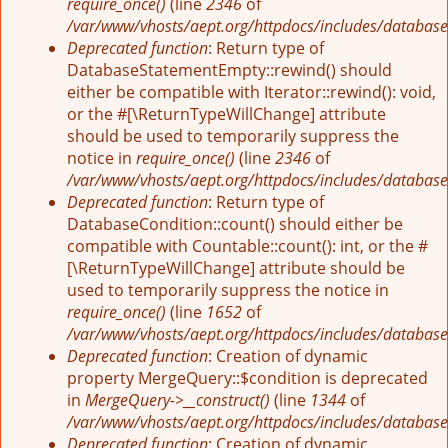
require_once()
(line
2346
of
/var/www/vhosts/aept.org/httpdocs/includes/database
Deprecated function
: Return type of
DatabaseStatementEmpty::rewind() should
either be compatible with Iterator::rewind(): void,
or the #[\ReturnTypeWillChange] attribute
should be used to temporarily suppress the
notice in
require_once()
(line
2346
of
/var/www/vhosts/aept.org/httpdocs/includes/database
Deprecated function
: Return type of
DatabaseCondition::count() should either be
compatible with Countable::count(): int, or the #
[\ReturnTypeWillChange] attribute should be
used to temporarily suppress the notice in
require_once()
(line
1652
of
/var/www/vhosts/aept.org/httpdocs/includes/database
Deprecated function
: Creation of dynamic
property MergeQuery::$condition is deprecated
in
MergeQuery->__construct()
(line
1344
of
/var/www/vhosts/aept.org/httpdocs/includes/database
Deprecated function
: Creation of dynamic