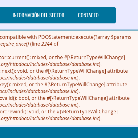
INFORMACIÓN DEL SECTOR
CONTACTO
 be compatible with PDOStatement::execute(?array $params
require_once()
(line
2244
of
tor::current(): mixed, or the #[\ReturnTypeWillChange]
.org/httpdocs/includes/database/database.inc
).
next(): void, or the #[\ReturnTypeWillChange] attribute
ocs/includes/database/database.inc
).
key(): mixed, or the #[\ReturnTypeWillChange] attribute
ocs/includes/database/database.inc
).
:valid(): bool, or the #[\ReturnTypeWillChange] attribute
ocs/includes/database/database.inc
).
r::rewind(): void, or the #[\ReturnTypeWillChange]
.org/httpdocs/includes/database/database.inc
).