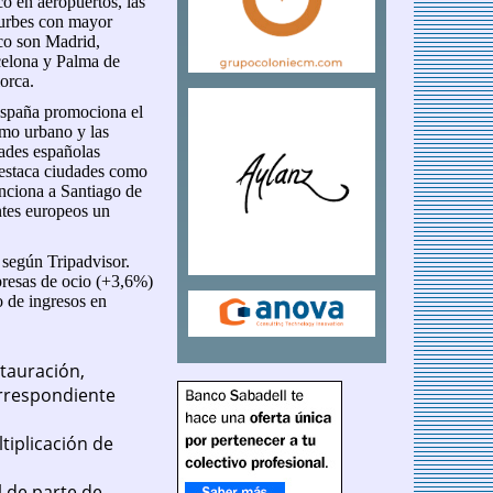
ico en aeropuertos, las
 urbes con mayor
ico son Madrid,
elona y Palma de
orca.
spaña promociona el
smo urbano y las
ades españolas
destaca ciudades como
nciona a Santiago de
ntes europeos un
según Tripadvisor.
presas de ocio (+3,6%)
o de ingresos en
stauración,
orrespondiente
tiplicación de
 de parte de