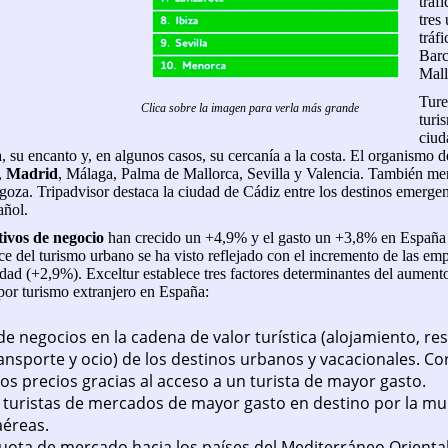
tráf
tres
tráf
Barc
Mall
Ture
Clica sobre la imagen para verla más grande
turi
ciud
, su encanto y, en algunos casos, su cercanía a la costa. El organismo 
,
Madrid
, Málaga, Palma de Mallorca, Sevilla y Valencia. También me
oza. Tripadvisor destaca la ciudad de Cádiz entre los destinos emerge
añol.
tivos de negocio
han crecido un +4,9% y el gasto un +3,8% en España 
ce del turismo urbano se ha visto reflejado con el incremento de las em
udad (+2,9%). Exceltur establece tres factores determinantes del aument
por turismo extranjero en España:
e negocios en la cadena de valor turística (alojamiento, re
ansporte y ocio) de los destinos urbanos y vacacionales. C
los precios gracias al acceso a un turista de mayor gasto.
 turistas de mercados de mayor gasto en destino por la mul
aéreas.
uota de mercado hacia los países del Mediterráneo Oriental