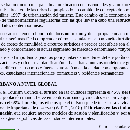
se ha producido una paulatina turisficación de las ciudades y la urbani
ca. El atractivo de las urbes ha propiciado un cambio de concepto de loca
llins, 1997) de urbanización del turismo. Este cambio en la economía po
e transformaciones regulatorias con las que llevar a cabo una restruct
iudades contemporáneas.
ecesario entender el boom del turismo urbano y de la propia ciudad como
álisis será más fácil comprender cómo las ciudades se han vuelto turísti
de costes de movilidad o circuitos turísticos a precios asequibles son 
ando y conformando el actual segmento de mercado denominado “cityb
s de vital importancia para los policymakers alimentar el debate político
s
actuales y orientar la planificación urbana hacia nuevos modelos de g
os diferentes usuarios y fuerzas que actúan en la ciudad contemporánea: f
es, estudiantes internacionales, commuters y residentes permanentes.
RBANO A NIVEL GLOBAL
 & Tourism Council el turismo en las ciudades representa el
45% del t
la población mundial vive en centros urbanos y ciudades y se prevé que
a el 68%. Por ello, los efectos que el turismo puede tener para la vida
ente importante de observar (WTTC, 2018).
El turismo en las ciud
rmación
que requiere nuevos modelos de gestión y planificación y, por t
las agendas políticas de las ciudades internacionales.
Entre las ciudade