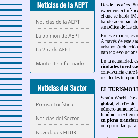
Noticias de la AEPT
Desde los años ’80 
experiencia turísti
el que se habla (Mu
Noticias de la AEPT
ha ido acompañado d
simbólica de las c
La opinión de AEPT
En este marco, es n
A través de este an
urbanos (reducción 
La Voz de AEPT
han ido evolucion
En la actualidad, e
Mantente informado
ciudades turística
convivencia entre l
residentes temporal
Noticias del Sector
EL TURISMO U
Según World Travel
global
, el 54% de 
Prensa Turística
número aumente hast
fenómeno extremam
Noticias del Sector
en plena transfo
una prioridad para 
Novedades FITUR