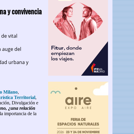
na y convivencia
 de vital
n auge del
idad urbana y
io Milano
,
ística Territorial
,
gación, Divulgación e
ano, ¿una relación
la importancia de la