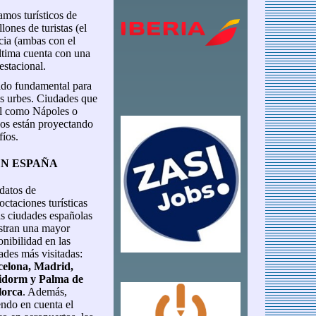
lamos turísticos de
lones de turistas (el
cia (ambas con el
ltima cuenta con una
estacional.
sido fundamental para
sus urbes. Ciudades que
al como Nápoles o
os están proyectando
fíos.
EN ESPAÑA
datos de
octaciones turísticas
as ciudades españolas
tran una mayor
onibilidad en las
ades más visitadas:
celona, Madrid,
idorm y Palma de
lorca
. Además,
endo en cuenta el