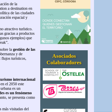
zación de la
tion a destination en
lítica de las ciudades
uración espacial y
 atractivo turístico.
cas gracias a productos
algunos ejemplos) que
reak”.
 sobre la
gestión de las
obernanza y de
Asociados
lujos turísticos,
Colaboradores
urismo internacional
 en el 2050 este
 urbana es un
ades es un fenómeno
anto, se presenta como
s más visitadas del