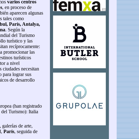
mos
varios centros
os
, en proceso de
bién aparecen algunas
s tales como
ul, París, Antalya,
ona
. Según la
ndial del Turismo
llo turístico y las
sitan recíprocamente:
ta promocionar las
tinos turísticos
tor a nivel
as ciudades necesitan
co para lograr sus
icos de desarrollo
uropea (han registrado
del Turismo): Italia
 galerías de arte,
l,
París
, seguida de