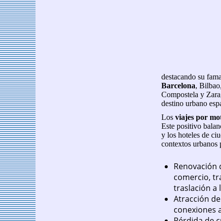
destacando su fama
Barcelona
, Bilbao
Compostela y Zarag
destino urbano esp
Los
viajes por mo
Este positivo balan
y los hoteles de ci
contextos urbanos 
Renovación d
comercio, tr
traslación a 
Atracción de
conexiones 
Pérdida de c