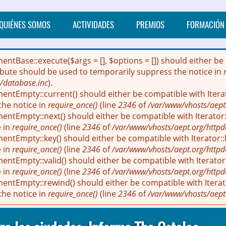
QUIÉNES SOMOS
ACTIVIDADES
PREMIOS
FORMACIÓN
mentBase::execute($args = [], $options = []) should either
ribute should be used to temporarily suppress the notice in
/database.inc
).
entEmpty::current() should either be compatible with Itera
the notice in
require_once()
(line
2346
of
/var/www/vhosts/aept
entEmpty::next() should either be compatible with Iterator::
e in
require_once()
(line
2346
of
/var/www/vhosts/aept.org/httpd
entEmpty::key() should either be compatible with Iterator::
e in
require_once()
(line
2346
of
/var/www/vhosts/aept.org/httpd
ntEmpty::valid() should either be compatible with Iterator:
e in
require_once()
(line
2346
of
/var/www/vhosts/aept.org/httpd
entEmpty::rewind() should either be compatible with Iterato
the notice in
require_once()
(line
2346
of
/var/www/vhosts/aept