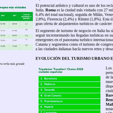
El potencial artístico y cultural es uno de los rec
Italia.
Roma
es la ciudad más visitada con 27 mil
6,4% del total nacional), seguida de Milán, Vene
2,8%), Florencia (2,4%) y Rímini (1,8%). Esta ú
gran oferta de alojamientos turísticos de carácter 
El segmento de turismo de negocio en Italia ha 
seguir incrementando las llegadas turísticas en 
emergentes en el panorama turístico internacion
Catania y segmentos como el turismo de congres
a las ciudades italianas hacía nuevos retos y desa
EVOLUCIÓN DEL TURISMO URBANO 
ara verla más grande
Los 
pern
de l
mues
disp
ciud
Bar
Ben
Mal
teni