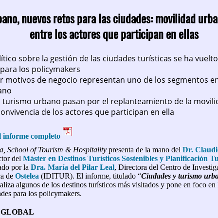
bano, nuevos retos para las ciudades: movilidad urba
entre los actores que participan en ellas
ítico sobre la gestión de las ciudades turísticas se ha vuelto
para los policymakers
or motivos de negocio representan uno de los segmentos e
ano
l turismo urbano pasan por el replanteamiento de la movil
convivencia de los actores que participan en ella
l informe completo
a, School of Tourism & Hospitality
presenta de la mano del
Dr. Claud
ctor del
Máster en Destinos Turísticos Sostenibles y Planificación Tur
ado por la
Dra. María del Pilar Leal
, Directora del Centro de Investi
ca de
Ostelea
(IDITUR). El informe, titulado “
Ciudades y turismo urb
aliza algunos de los destinos turísticos más visitados y pone en foco en 
ades para los policymakers.
 GLOBAL