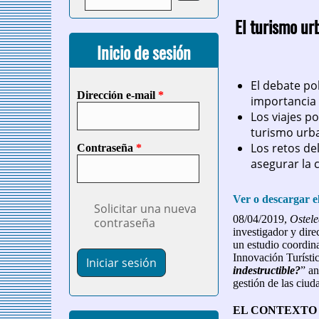
El turismo ur
Inicio de sesión
El debate pol
Dirección e-mail
*
importancia 
Los viajes p
turismo urb
Los retos de
Contraseña
*
asegurar la 
Ver o descargar e
Solicitar una nueva
08/04/2019,
Ostele
contraseña
investigador y dire
un estudio coordin
Innovación Turísti
indestructible?
” an
gestión de las ciud
EL CONTEXTO