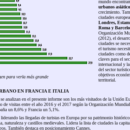
mundo encontra
urbanos asiátic
crecimiento. Tam
ciudades europea
Londres, Estamb
Roma y Barcel
Organización Mu
(2012), el desarro
ciudades se nece
el turismo necesi
ciudades como des
claves para el sec
internacional y l
del sector turísti
objetivos económ
gen para verla más grande
territorial.
RBANO EN FRANCIA E ITALIA
 se analizan en el presente informe son los más visitados de la Unión E
 de visitas entre el año 2016 y el 2017 según la Organización Mundial 
paña un 8,6% y Francia un 5,1%.
 liderando las llegadas de turistas en Europa por su patrimonio histórico,
la, naturaleza y castillos medievales. Lidera la lista de ciudades la capita
eos. También destaca en posicionamiento Cannes.