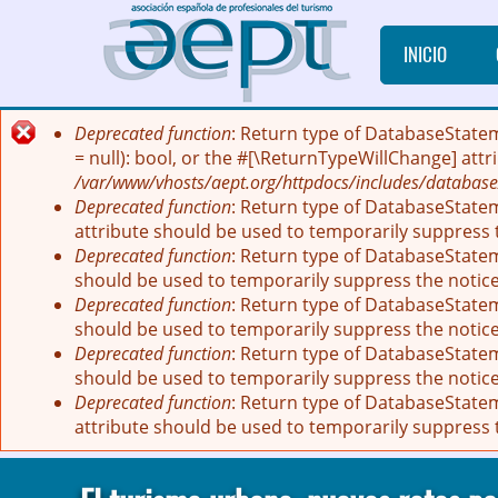
Pasar al contenido principal
INICIO
Deprecated function
: Return type of DatabaseState
Mensaje de error
= null): bool, or the #[\ReturnTypeWillChange] att
/var/www/vhosts/aept.org/httpdocs/includes/database
Deprecated function
: Return type of DatabaseStatem
attribute should be used to temporarily suppress 
Deprecated function
: Return type of DatabaseStatem
should be used to temporarily suppress the notic
Deprecated function
: Return type of DatabaseStatem
should be used to temporarily suppress the notic
Deprecated function
: Return type of DatabaseStateme
should be used to temporarily suppress the notic
Deprecated function
: Return type of DatabaseStatem
attribute should be used to temporarily suppress 