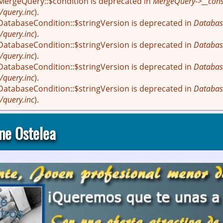
 MergeQuery::$condition is deprecated in
MergeQuery->__const
/query.inc
).
 DatabaseCondition::$stringVersion is deprecated in
Databas
/query.inc
).
 DatabaseCondition::$stringVersion is deprecated in
Databas
/query.inc
).
 DatabaseCondition::$stringVersion is deprecated in
Databas
/query.inc
).
 DatabaseCondition::$stringVersion is deprecated in
Databas
/query.inc
).
me Ostelea