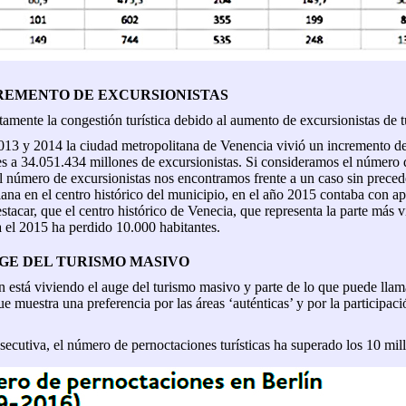
REMENTO DE EXCURSIONISTAS
tamente la congestión turística debido al aumento de excursionistas de 
013 y 2014 la ciudad metropolitana de Venencia vivió un incremento 
s a 34.051.434 millones de excursionistas. Si consideramos el número d
el número de excursionistas nos encontramos frente a un caso sin prece
iana en el centro histórico del municipio, en el año 2015 contaba con a
stacar, que el centro histórico de Venecia, que representa la parte más v
a el 2015 ha perdido 10.000 habitantes.
UGE DEL TURISMO MASIVO
n está viviendo el auge del turismo masivo y parte de lo que puede lla
e muestra una preferencia por las áreas ‘auténticas’ y por la participaci
secutiva, el número de pernoctaciones turísticas ha superado los 10 mil