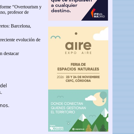
informe “Overtourism y
ano, profesor de
retos: Barcelona,
creciente evolución de
n destacar
 del
.
inos.