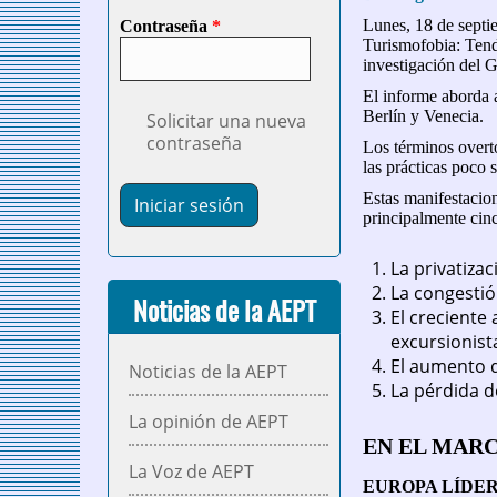
Lunes, 18 de septi
Contraseña
*
Turismofobia: Tend
investigación del 
El informe aborda a
Berlín y Venecia.
Solicitar una nueva
contraseña
Los términos overt
las prácticas poco 
Estas manifestacion
principalmente cin
La privatiza
La congestió
Noticias de la AEPT
El creciente
excursionist
El aumento d
Noticias de la AEPT
La pérdida d
La opinión de AEPT
EN EL MAR
La Voz de AEPT
EUROPA LÍDER