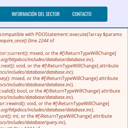
INFORMACIÓN DEL SECTOR
CONTACTO
 be compatible with PDOStatement::execute(?array $params
require_once()
(line
2244
of
tor::current(): mixed, or the #[\ReturnTypeWillChange]
.org/httpdocs/includes/database/database.inc
).
next(): void, or the #[\ReturnTypeWillChange] attribute
ocs/includes/database/database.inc
).
key(): mixed, or the #[\ReturnTypeWillChange] attribute
ocs/includes/database/database.inc
).
:valid(): bool, or the #[\ReturnTypeWillChange] attribute
ocs/includes/database/database.inc
).
r::rewind(): void, or the #[\ReturnTypeWillChange]
.org/httpdocs/includes/database/database.inc
).
nt(): int, or the #[\ReturnTypeWillChange] attribute
ocs/includes/database/query.inc
).