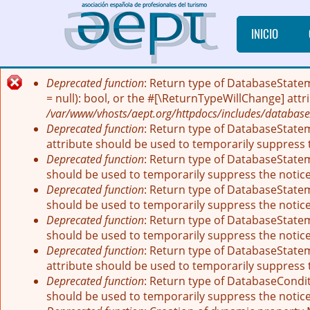
Pasar al contenido principal
INICIO
Deprecated function
: Return type of DatabaseState
Mensaje de error
= null): bool, or the #[\ReturnTypeWillChange] att
/var/www/vhosts/aept.org/httpdocs/includes/database
Deprecated function
: Return type of DatabaseStatem
attribute should be used to temporarily suppress 
Deprecated function
: Return type of DatabaseStatem
should be used to temporarily suppress the notic
Deprecated function
: Return type of DatabaseStatem
should be used to temporarily suppress the notic
Deprecated function
: Return type of DatabaseStateme
should be used to temporarily suppress the notic
Deprecated function
: Return type of DatabaseStatem
attribute should be used to temporarily suppress 
Deprecated function
: Return type of DatabaseCondit
should be used to temporarily suppress the notic