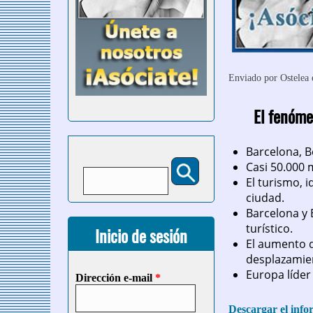
Enviado por
Ostelea
e
El fenóme
Barcelona, B
Buscar
Casi 50.000 
Formulario de búsqueda
El turismo, 
ciudad.
Barcelona y 
turístico.
Inicio de sesión
El aumento d
desplazamien
Europa líder
Dirección e-mail
*
Descargar el inf