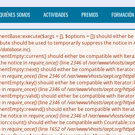
QUIÉNES SOMOS
ACTIVIDADES
PREMIOS
FORMACIÓN
mentBase::execute($args = [], $options = []) should either
ribute should be used to temporarily suppress the notice in
/database.inc
).
entEmpty::current() should either be compatible with Itera
the notice in
require_once()
(line
2346
of
/var/www/vhosts/aept
entEmpty::next() should either be compatible with Iterator::
e in
require_once()
(line
2346
of
/var/www/vhosts/aept.org/httpd
entEmpty::key() should either be compatible with Iterator::
e in
require_once()
(line
2346
of
/var/www/vhosts/aept.org/httpd
ntEmpty::valid() should either be compatible with Iterator:
e in
require_once()
(line
2346
of
/var/www/vhosts/aept.org/httpd
entEmpty::rewind() should either be compatible with Iterato
the notice in
require_once()
(line
2346
of
/var/www/vhosts/aept
ion::count() should either be compatible with Countable::cou
e in
require_once()
(line
1652
of
/var/www/vhosts/aept.org/httpd