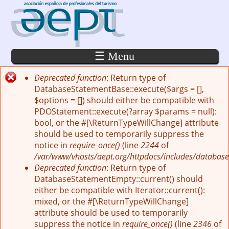
Pasar al contenido principal
☰ Menu
Deprecated function
: Return type of
Mensaje de error
DatabaseStatementBase::execute($args = [],
$options = []) should either be compatible with
PDOStatement::execute(?array $params = null):
bool, or the #[\ReturnTypeWillChange] attribute
should be used to temporarily suppress the
notice in
require_once()
(line
2244
of
/var/www/vhosts/aept.org/httpdocs/includes/database
Deprecated function
: Return type of
DatabaseStatementEmpty::current() should
either be compatible with Iterator::current():
mixed, or the #[\ReturnTypeWillChange]
attribute should be used to temporarily
suppress the notice in
require_once()
(line
2346
of