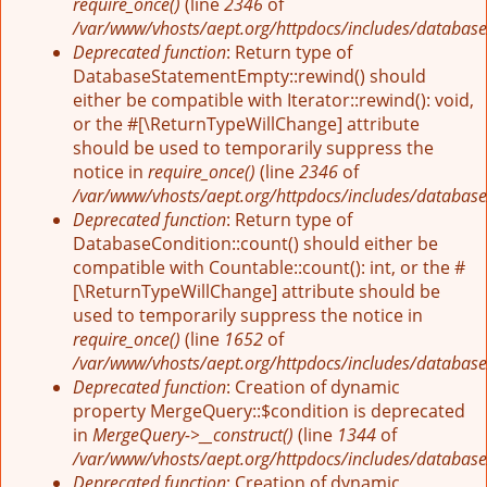
require_once()
(line
2346
of
/var/www/vhosts/aept.org/httpdocs/includes/database
Deprecated function
: Return type of
DatabaseStatementEmpty::rewind() should
either be compatible with Iterator::rewind(): void,
or the #[\ReturnTypeWillChange] attribute
should be used to temporarily suppress the
notice in
require_once()
(line
2346
of
/var/www/vhosts/aept.org/httpdocs/includes/database
Deprecated function
: Return type of
DatabaseCondition::count() should either be
compatible with Countable::count(): int, or the #
[\ReturnTypeWillChange] attribute should be
used to temporarily suppress the notice in
require_once()
(line
1652
of
/var/www/vhosts/aept.org/httpdocs/includes/database
Deprecated function
: Creation of dynamic
property MergeQuery::$condition is deprecated
in
MergeQuery->__construct()
(line
1344
of
/var/www/vhosts/aept.org/httpdocs/includes/database
Deprecated function
: Creation of dynamic