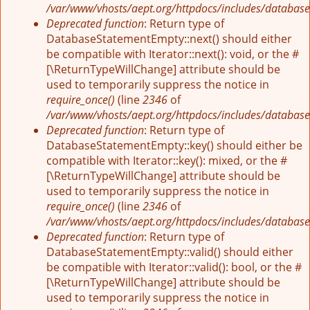
/var/www/vhosts/aept.org/httpdocs/includes/database
Deprecated function
: Return type of
DatabaseStatementEmpty::next() should either
be compatible with Iterator::next(): void, or the #
[\ReturnTypeWillChange] attribute should be
used to temporarily suppress the notice in
require_once()
(line
2346
of
/var/www/vhosts/aept.org/httpdocs/includes/database
Deprecated function
: Return type of
DatabaseStatementEmpty::key() should either be
compatible with Iterator::key(): mixed, or the #
[\ReturnTypeWillChange] attribute should be
used to temporarily suppress the notice in
require_once()
(line
2346
of
/var/www/vhosts/aept.org/httpdocs/includes/database
Deprecated function
: Return type of
DatabaseStatementEmpty::valid() should either
be compatible with Iterator::valid(): bool, or the #
[\ReturnTypeWillChange] attribute should be
used to temporarily suppress the notice in