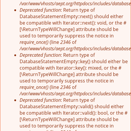
/var/www/vhosts/aept.org/httpdocs/includes/database
Deprecated function
: Return type of
DatabaseStatementEmpty::next() should either
be compatible with Iterator::next(): void, or the #
[\ReturnTypeWillChange] attribute should be
used to temporarily suppress the notice in
require_once()
(line
2346
of
/var/www/vhosts/aept.org/httpdocs/includes/database
Deprecated function
: Return type of
DatabaseStatementEmpty::key() should either be
compatible with Iterator::key(): mixed, or the #
[\ReturnTypeWillChange] attribute should be
used to temporarily suppress the notice in
require_once()
(line
2346
of
/var/www/vhosts/aept.org/httpdocs/includes/database
Deprecated function
: Return type of
DatabaseStatementEmpty::valid() should either
be compatible with Iterator::valid(): bool, or the #
[\ReturnTypeWillChange] attribute should be
used to temporarily suppress the notice in