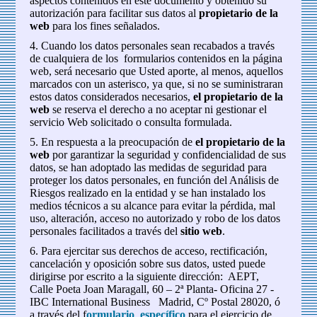
aspectos contenidos en este documento y obtenido su
autorización para facilitar sus datos al
propietario de la
web
para los fines señalados.
4. Cuando los datos personales sean recabados a través
de cualquiera de los formularios contenidos en la página
web, será necesario que Usted aporte, al menos, aquellos
marcados con un asterisco, ya que, si no se suministraran
estos datos considerados necesarios,
el propietario de la
web
se reserva el derecho a no aceptar ni gestionar el
servicio Web solicitado o consulta formulada.
5. En respuesta a la preocupación de
el propietario de la
web
por garantizar la seguridad y confidencialidad de sus
datos, se han adoptado las medidas de seguridad para
proteger los datos personales, en función del Análisis de
Riesgos realizado en la entidad y se han instalado los
medios técnicos a su alcance para evitar la pérdida, mal
uso, alteración, acceso no autorizado y robo de los datos
personales facilitados a través del
sitio web
.
6. Para ejercitar sus derechos de acceso, rectificación,
cancelación y oposición sobre sus datos, usted puede
dirigirse por escrito a la siguiente dirección: AEPT,
Calle Poeta Joan Maragall, 60 – 2ª Planta- Oficina 27 -
IBC International Business Madrid, Cº Postal 28020, ó
a través del f
ormulario específico
para el ejercicio de