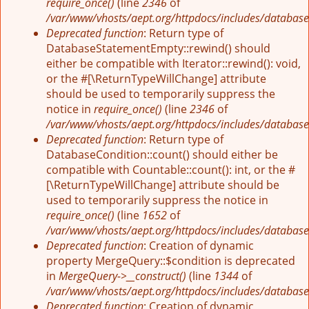
require_once()
(line
2346
of
/var/www/vhosts/aept.org/httpdocs/includes/database
Deprecated function
: Return type of
DatabaseStatementEmpty::rewind() should
either be compatible with Iterator::rewind(): void,
or the #[\ReturnTypeWillChange] attribute
should be used to temporarily suppress the
notice in
require_once()
(line
2346
of
/var/www/vhosts/aept.org/httpdocs/includes/database
Deprecated function
: Return type of
DatabaseCondition::count() should either be
compatible with Countable::count(): int, or the #
[\ReturnTypeWillChange] attribute should be
used to temporarily suppress the notice in
require_once()
(line
1652
of
/var/www/vhosts/aept.org/httpdocs/includes/database
Deprecated function
: Creation of dynamic
property MergeQuery::$condition is deprecated
in
MergeQuery->__construct()
(line
1344
of
/var/www/vhosts/aept.org/httpdocs/includes/database
Deprecated function
: Creation of dynamic