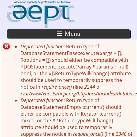
Pasar al contenido principal
☰ Menu
Deprecated function
: Return type of
Mensaje de error
DatabaseStatementBase::execute($args = [],
$options = []) should either be compatible with
PDOStatement::execute(?array $params = null):
bool, or the #[\ReturnTypeWillChange] attribute
should be used to temporarily suppress the
notice in
require_once()
(line
2244
of
/var/www/vhosts/aept.org/httpdocs/includes/database
Deprecated function
: Return type of
DatabaseStatementEmpty::current() should
either be compatible with Iterator::current():
mixed, or the #[\ReturnTypeWillChange]
attribute should be used to temporarily
suppress the notice in
require_once()
(line
2346
of