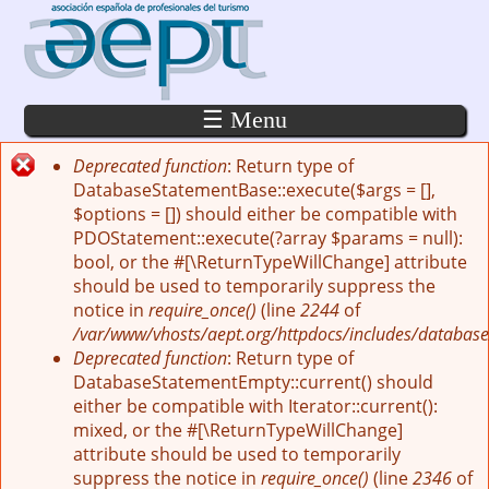
Pasar al contenido principal
☰ Menu
Deprecated function
: Return type of
Mensaje de error
DatabaseStatementBase::execute($args = [],
$options = []) should either be compatible with
PDOStatement::execute(?array $params = null):
bool, or the #[\ReturnTypeWillChange] attribute
should be used to temporarily suppress the
notice in
require_once()
(line
2244
of
/var/www/vhosts/aept.org/httpdocs/includes/database
Deprecated function
: Return type of
DatabaseStatementEmpty::current() should
either be compatible with Iterator::current():
mixed, or the #[\ReturnTypeWillChange]
attribute should be used to temporarily
suppress the notice in
require_once()
(line
2346
of