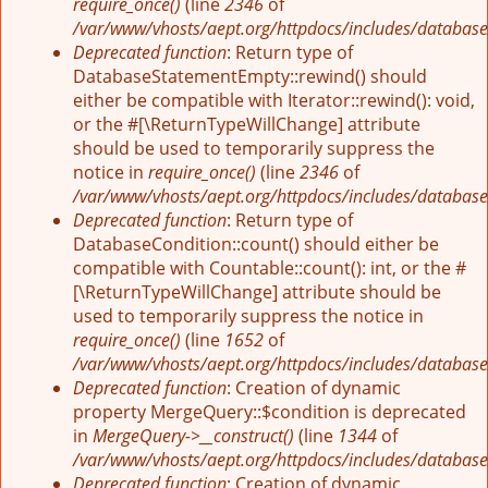
require_once()
(line
2346
of
/var/www/vhosts/aept.org/httpdocs/includes/database
Deprecated function
: Return type of
DatabaseStatementEmpty::rewind() should
either be compatible with Iterator::rewind(): void,
or the #[\ReturnTypeWillChange] attribute
should be used to temporarily suppress the
notice in
require_once()
(line
2346
of
/var/www/vhosts/aept.org/httpdocs/includes/database
Deprecated function
: Return type of
DatabaseCondition::count() should either be
compatible with Countable::count(): int, or the #
[\ReturnTypeWillChange] attribute should be
used to temporarily suppress the notice in
require_once()
(line
1652
of
/var/www/vhosts/aept.org/httpdocs/includes/database
Deprecated function
: Creation of dynamic
property MergeQuery::$condition is deprecated
in
MergeQuery->__construct()
(line
1344
of
/var/www/vhosts/aept.org/httpdocs/includes/database
Deprecated function
: Creation of dynamic