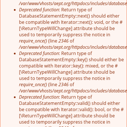
/var/www/vhosts/aept.org/httpdocs/includes/database
Deprecated function
: Return type of
DatabaseStatementEmpty::next() should either
be compatible with Iterator::next(): void, or the #
[\ReturnTypeWillChange] attribute should be
used to temporarily suppress the notice in
require_once()
(line
2346
of
/var/www/vhosts/aept.org/httpdocs/includes/database
Deprecated function
: Return type of
DatabaseStatementEmpty::key() should either be
compatible with Iterator::key(): mixed, or the #
[\ReturnTypeWillChange] attribute should be
used to temporarily suppress the notice in
require_once()
(line
2346
of
/var/www/vhosts/aept.org/httpdocs/includes/database
Deprecated function
: Return type of
DatabaseStatementEmpty::valid() should either
be compatible with Iterator::valid(): bool, or the #
[\ReturnTypeWillChange] attribute should be
used to temporarily suppress the notice in