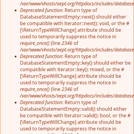
/var/www/vhosts/aept.org/httpdocs/includes/database
Deprecated function
: Return type of
DatabaseStatementEmpty::next() should either
be compatible with Iterator::next(): void, or the #
[\ReturnTypeWillChange] attribute should be
used to temporarily suppress the notice in
require_once()
(line
2346
of
/var/www/vhosts/aept.org/httpdocs/includes/database
Deprecated function
: Return type of
DatabaseStatementEmpty::key() should either be
compatible with Iterator::key(): mixed, or the #
[\ReturnTypeWillChange] attribute should be
used to temporarily suppress the notice in
require_once()
(line
2346
of
/var/www/vhosts/aept.org/httpdocs/includes/database
Deprecated function
: Return type of
DatabaseStatementEmpty::valid() should either
be compatible with Iterator::valid(): bool, or the #
[\ReturnTypeWillChange] attribute should be
used to temporarily suppress the notice in