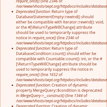
require_once()
(line
2346
of
/var/www/vhosts/aept.org/httpdocs/includes/database
Deprecated function
: Return type of
DatabaseStatementEmpty::rewind() should
either be compatible with Iterator::rewind(): void,
or the #[\ReturnTypeWillChange] attribute
should be used to temporarily suppress the
notice in
require_once()
(line
2346
of
/var/www/vhosts/aept.org/httpdocs/includes/database
Deprecated function
: Return type of
DatabaseCondition::count() should either be
compatible with Countable::count(): int, or the #
[\ReturnTypeWillChange] attribute should be
used to temporarily suppress the notice in
require_once()
(line
1652
of
/var/www/vhosts/aept.org/httpdocs/includes/database
Deprecated function
: Creation of dynamic
property MergeQuery::$condition is deprecated
in
MergeQuery->__construct()
(line
1344
of
/var/www/vhosts/aept.org/httpdocs/includes/database
Deprecated function
: Creation of dynamic