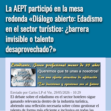
La AEPT participó en la mesa
redonda «Diálogo abierto: Edadismo
en el sector turístico: ¿barrera
invisible o talento
desaprovechado?»
Enviado por
Carlos LP
el Vie, 29/05/2026 - 10:29
El debate sobre el edadismo en el sector hotelero sigue
ganando relevancia dentro de la industria turística,
abriendo una reflexión necesaria sobre cómo gestionar el
talento de forma más eficiente e inclusiva en todas las