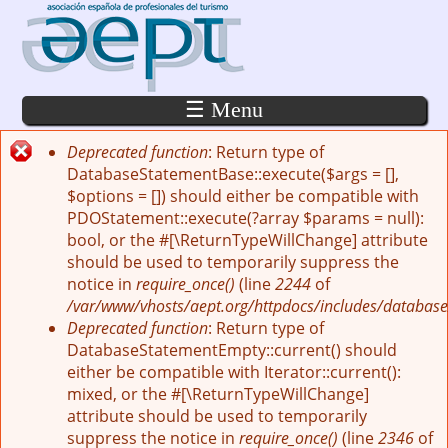
Pasar al contenido principal
☰ Menu
Deprecated function
: Return type of
Mensaje de error
DatabaseStatementBase::execute($args = [],
$options = []) should either be compatible with
PDOStatement::execute(?array $params = null):
bool, or the #[\ReturnTypeWillChange] attribute
should be used to temporarily suppress the
notice in
require_once()
(line
2244
of
/var/www/vhosts/aept.org/httpdocs/includes/database
Deprecated function
: Return type of
DatabaseStatementEmpty::current() should
either be compatible with Iterator::current():
mixed, or the #[\ReturnTypeWillChange]
attribute should be used to temporarily
suppress the notice in
require_once()
(line
2346
of