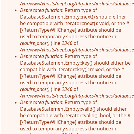
/var/www/vhosts/aept.org/httpdocs/includes/database
Deprecated function
: Return type of
DatabaseStatementEmpty::next() should either
be compatible with Iterator::next(): void, or the #
[\ReturnTypeWillChange] attribute should be
used to temporarily suppress the notice in
require_once()
(line
2346
of
/var/www/vhosts/aept.org/httpdocs/includes/database
Deprecated function
: Return type of
DatabaseStatementEmpty::key() should either be
compatible with Iterator::key(): mixed, or the #
[\ReturnTypeWillChange] attribute should be
used to temporarily suppress the notice in
require_once()
(line
2346
of
/var/www/vhosts/aept.org/httpdocs/includes/database
Deprecated function
: Return type of
DatabaseStatementEmpty::valid() should either
be compatible with Iterator::valid(): bool, or the #
[\ReturnTypeWillChange] attribute should be
used to temporarily suppress the notice in