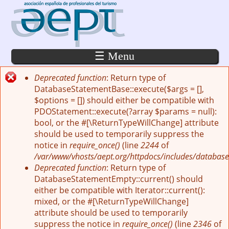
Pasar al contenido principal
☰ Menu
Deprecated function
: Return type of
Mensaje de error
DatabaseStatementBase::execute($args = [],
$options = []) should either be compatible with
PDOStatement::execute(?array $params = null):
bool, or the #[\ReturnTypeWillChange] attribute
should be used to temporarily suppress the
notice in
require_once()
(line
2244
of
/var/www/vhosts/aept.org/httpdocs/includes/database
Deprecated function
: Return type of
DatabaseStatementEmpty::current() should
either be compatible with Iterator::current():
mixed, or the #[\ReturnTypeWillChange]
attribute should be used to temporarily
suppress the notice in
require_once()
(line
2346
of