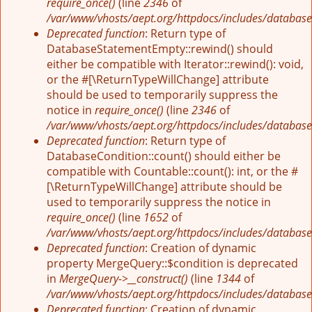
require_once()
(line
2346
of
/var/www/vhosts/aept.org/httpdocs/includes/database
Deprecated function
: Return type of
DatabaseStatementEmpty::rewind() should
either be compatible with Iterator::rewind(): void,
or the #[\ReturnTypeWillChange] attribute
should be used to temporarily suppress the
notice in
require_once()
(line
2346
of
/var/www/vhosts/aept.org/httpdocs/includes/database
Deprecated function
: Return type of
DatabaseCondition::count() should either be
compatible with Countable::count(): int, or the #
[\ReturnTypeWillChange] attribute should be
used to temporarily suppress the notice in
require_once()
(line
1652
of
/var/www/vhosts/aept.org/httpdocs/includes/database
Deprecated function
: Creation of dynamic
property MergeQuery::$condition is deprecated
in
MergeQuery->__construct()
(line
1344
of
/var/www/vhosts/aept.org/httpdocs/includes/database
Deprecated function
: Creation of dynamic