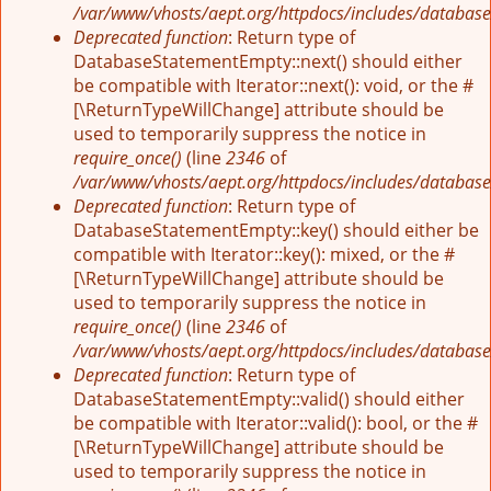
/var/www/vhosts/aept.org/httpdocs/includes/database
Deprecated function
: Return type of
DatabaseStatementEmpty::next() should either
be compatible with Iterator::next(): void, or the #
[\ReturnTypeWillChange] attribute should be
used to temporarily suppress the notice in
require_once()
(line
2346
of
/var/www/vhosts/aept.org/httpdocs/includes/database
Deprecated function
: Return type of
DatabaseStatementEmpty::key() should either be
compatible with Iterator::key(): mixed, or the #
[\ReturnTypeWillChange] attribute should be
used to temporarily suppress the notice in
require_once()
(line
2346
of
/var/www/vhosts/aept.org/httpdocs/includes/database
Deprecated function
: Return type of
DatabaseStatementEmpty::valid() should either
be compatible with Iterator::valid(): bool, or the #
[\ReturnTypeWillChange] attribute should be
used to temporarily suppress the notice in