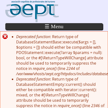
Pasar al contenido principal
☰ Menu
Deprecated function
: Return type of
Mensaje de error
DatabaseStatementBase::execute($args = [],
$options = []) should either be compatible with
PDOStatement::execute(?array $params = null):
bool, or the #[\ReturnTypeWillChange] attribute
should be used to temporarily suppress the
notice in
require_once()
(line
2244
of
/var/www/vhosts/aept.org/httpdocs/includes/database
Deprecated function
: Return type of
DatabaseStatementEmpty::current() should
either be compatible with Iterator::current():
mixed, or the #[\ReturnTypeWillChange]
attribute should be used to temporarily
suppress the notice in
require_once()
(line
2346
of