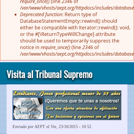
require_once()
(line
2346
of
/var/www/vhosts/aept.org/httpdocs/includes/database
Deprecated function
: Return type of
DatabaseStatementEmpty::rewind() should
either be compatible with Iterator::rewind(): void,
or the #[\ReturnTypeWillChange] attribute
should be used to temporarily suppress the
notice in
require_once()
(line
2346
of
/var/www/vhosts/aept.org/httpdocs/includes/database
Visita al Tribunal Supremo
Enviado por
AEPT
el Vie, 23/10/2015 - 10:52