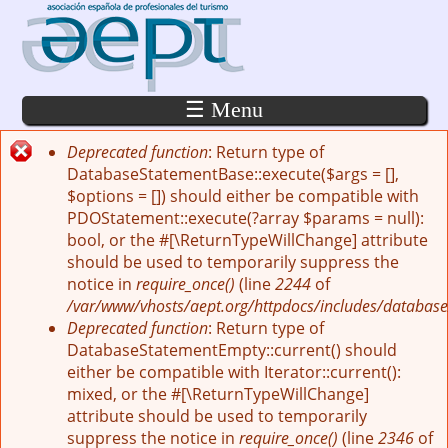
Pasar al contenido principal
☰ Menu
Deprecated function
: Return type of
Mensaje de error
DatabaseStatementBase::execute($args = [],
$options = []) should either be compatible with
PDOStatement::execute(?array $params = null):
bool, or the #[\ReturnTypeWillChange] attribute
should be used to temporarily suppress the
notice in
require_once()
(line
2244
of
/var/www/vhosts/aept.org/httpdocs/includes/database
Deprecated function
: Return type of
DatabaseStatementEmpty::current() should
either be compatible with Iterator::current():
mixed, or the #[\ReturnTypeWillChange]
attribute should be used to temporarily
suppress the notice in
require_once()
(line
2346
of