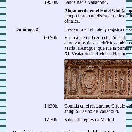
19:30h.
Salida hacia Valladolid.
Alojamiento en el Hotel Olid
(anti
tiempo libre para disfrutar de los bar
céntrica.
Domingo, 2
Desayuno en el hotel y registro de sa
09:30h.
Visita a pie de la zona histórica de
entre varios de sus edificios emblemá
María la Antigua, que fue la primera 
XI. Visitaremos el Museo Nacional d
14:30h.
Comida en el restaurante Círculo de
antiguo Casino de Valladolid.
17:30h.
Salida de regreso a Madrid.