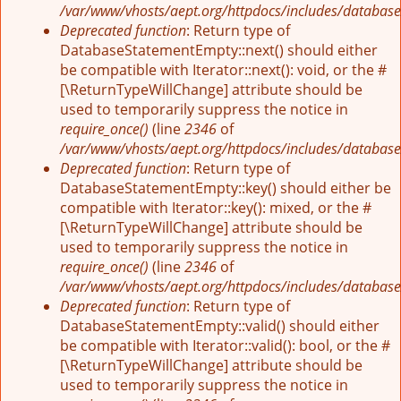
/var/www/vhosts/aept.org/httpdocs/includes/database
Deprecated function
: Return type of
DatabaseStatementEmpty::next() should either
be compatible with Iterator::next(): void, or the #
[\ReturnTypeWillChange] attribute should be
used to temporarily suppress the notice in
require_once()
(line
2346
of
/var/www/vhosts/aept.org/httpdocs/includes/database
Deprecated function
: Return type of
DatabaseStatementEmpty::key() should either be
compatible with Iterator::key(): mixed, or the #
[\ReturnTypeWillChange] attribute should be
used to temporarily suppress the notice in
require_once()
(line
2346
of
/var/www/vhosts/aept.org/httpdocs/includes/database
Deprecated function
: Return type of
DatabaseStatementEmpty::valid() should either
be compatible with Iterator::valid(): bool, or the #
[\ReturnTypeWillChange] attribute should be
used to temporarily suppress the notice in