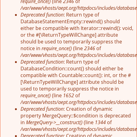
require_once()
(line
2346
of
/var/www/vhosts/aept.org/httpdocs/includes/database
Deprecated function
: Return type of
DatabaseStatementEmpty::rewind() should
either be compatible with Iterator::rewind(): void,
or the #[\ReturnTypeWillChange] attribute
should be used to temporarily suppress the
notice in
require_once()
(line
2346
of
/var/www/vhosts/aept.org/httpdocs/includes/database
Deprecated function
: Return type of
DatabaseCondition::count() should either be
compatible with Countable::count(): int, or the #
[\ReturnTypeWillChange] attribute should be
used to temporarily suppress the notice in
require_once()
(line
1652
of
/var/www/vhosts/aept.org/httpdocs/includes/database
Deprecated function
: Creation of dynamic
property MergeQuery::$condition is deprecated
in
MergeQuery->__construct()
(line
1344
of
/var/www/vhosts/aept.org/httpdocs/includes/database
Deprecated function
: Creation of dynamic