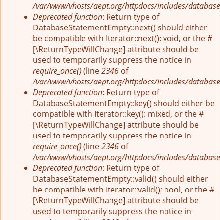
/var/www/vhosts/aept.org/httpdocs/includes/database
Deprecated function
: Return type of
DatabaseStatementEmpty::next() should either
be compatible with Iterator::next(): void, or the #
[\ReturnTypeWillChange] attribute should be
used to temporarily suppress the notice in
require_once()
(line
2346
of
/var/www/vhosts/aept.org/httpdocs/includes/database
Deprecated function
: Return type of
DatabaseStatementEmpty::key() should either be
compatible with Iterator::key(): mixed, or the #
[\ReturnTypeWillChange] attribute should be
used to temporarily suppress the notice in
require_once()
(line
2346
of
/var/www/vhosts/aept.org/httpdocs/includes/database
Deprecated function
: Return type of
DatabaseStatementEmpty::valid() should either
be compatible with Iterator::valid(): bool, or the #
[\ReturnTypeWillChange] attribute should be
used to temporarily suppress the notice in