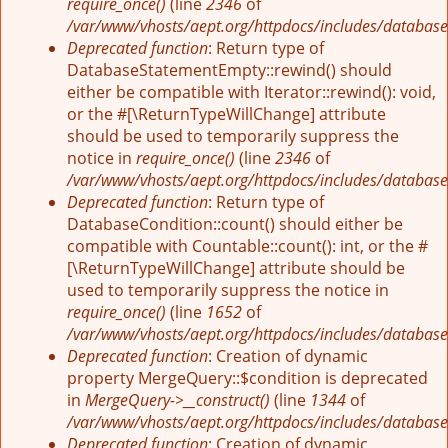
require_once()
(line
2346
of
/var/www/vhosts/aept.org/httpdocs/includes/database
Deprecated function
: Return type of
DatabaseStatementEmpty::rewind() should
either be compatible with Iterator::rewind(): void,
or the #[\ReturnTypeWillChange] attribute
should be used to temporarily suppress the
notice in
require_once()
(line
2346
of
/var/www/vhosts/aept.org/httpdocs/includes/database
Deprecated function
: Return type of
DatabaseCondition::count() should either be
compatible with Countable::count(): int, or the #
[\ReturnTypeWillChange] attribute should be
used to temporarily suppress the notice in
require_once()
(line
1652
of
/var/www/vhosts/aept.org/httpdocs/includes/database
Deprecated function
: Creation of dynamic
property MergeQuery::$condition is deprecated
in
MergeQuery->__construct()
(line
1344
of
/var/www/vhosts/aept.org/httpdocs/includes/database
Deprecated function
: Creation of dynamic