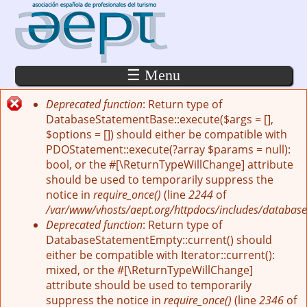
Pasar al contenido principal
☰ Menu
Deprecated function
: Return type of
Mensaje de error
DatabaseStatementBase::execute($args = [],
$options = []) should either be compatible with
PDOStatement::execute(?array $params = null):
bool, or the #[\ReturnTypeWillChange] attribute
should be used to temporarily suppress the
notice in
require_once()
(line
2244
of
/var/www/vhosts/aept.org/httpdocs/includes/database
Deprecated function
: Return type of
DatabaseStatementEmpty::current() should
either be compatible with Iterator::current():
mixed, or the #[\ReturnTypeWillChange]
attribute should be used to temporarily
suppress the notice in
require_once()
(line
2346
of