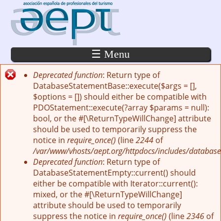
Pasar al contenido principal
☰ Menu
Deprecated function
: Return type of
Mensaje de error
DatabaseStatementBase::execute($args = [],
$options = []) should either be compatible with
PDOStatement::execute(?array $params = null):
bool, or the #[\ReturnTypeWillChange] attribute
should be used to temporarily suppress the
notice in
require_once()
(line
2244
of
/var/www/vhosts/aept.org/httpdocs/includes/database
Deprecated function
: Return type of
DatabaseStatementEmpty::current() should
either be compatible with Iterator::current():
mixed, or the #[\ReturnTypeWillChange]
attribute should be used to temporarily
suppress the notice in
require_once()
(line
2346
of