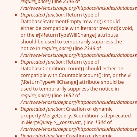
require_once()
(line
2346
of
/var/www/vhosts/aept.org/httpdocs/includes/database
Deprecated function
: Return type of
DatabaseStatementEmpty::rewind() should
either be compatible with Iterator::rewind(): void,
or the #[\ReturnTypeWillChange] attribute
should be used to temporarily suppress the
notice in
require_once()
(line
2346
of
/var/www/vhosts/aept.org/httpdocs/includes/database
Deprecated function
: Return type of
DatabaseCondition::count() should either be
compatible with Countable::count(): int, or the #
[\ReturnTypeWillChange] attribute should be
used to temporarily suppress the notice in
require_once()
(line
1652
of
/var/www/vhosts/aept.org/httpdocs/includes/database
Deprecated function
: Creation of dynamic
property MergeQuery::$condition is deprecated
in
MergeQuery->__construct()
(line
1344
of
/var/www/vhosts/aept.org/httpdocs/includes/database
Deprecated function
: Creation of dynamic