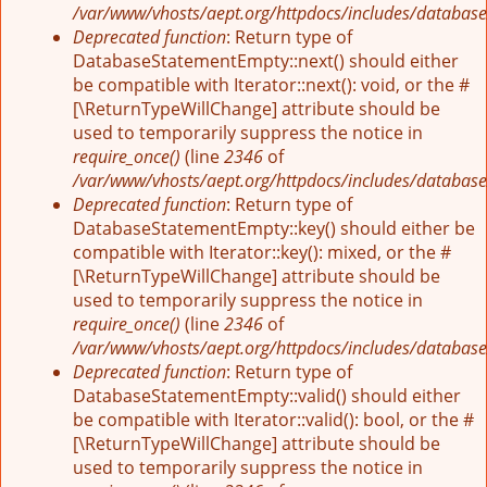
/var/www/vhosts/aept.org/httpdocs/includes/database
Deprecated function
: Return type of
DatabaseStatementEmpty::next() should either
be compatible with Iterator::next(): void, or the #
[\ReturnTypeWillChange] attribute should be
used to temporarily suppress the notice in
require_once()
(line
2346
of
/var/www/vhosts/aept.org/httpdocs/includes/database
Deprecated function
: Return type of
DatabaseStatementEmpty::key() should either be
compatible with Iterator::key(): mixed, or the #
[\ReturnTypeWillChange] attribute should be
used to temporarily suppress the notice in
require_once()
(line
2346
of
/var/www/vhosts/aept.org/httpdocs/includes/database
Deprecated function
: Return type of
DatabaseStatementEmpty::valid() should either
be compatible with Iterator::valid(): bool, or the #
[\ReturnTypeWillChange] attribute should be
used to temporarily suppress the notice in