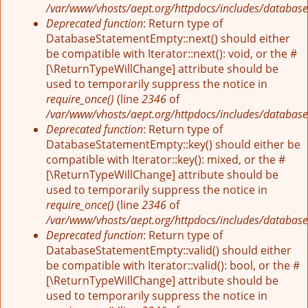
/var/www/vhosts/aept.org/httpdocs/includes/database
Deprecated function
: Return type of
DatabaseStatementEmpty::next() should either
be compatible with Iterator::next(): void, or the #
[\ReturnTypeWillChange] attribute should be
used to temporarily suppress the notice in
require_once()
(line
2346
of
/var/www/vhosts/aept.org/httpdocs/includes/database
Deprecated function
: Return type of
DatabaseStatementEmpty::key() should either be
compatible with Iterator::key(): mixed, or the #
[\ReturnTypeWillChange] attribute should be
used to temporarily suppress the notice in
require_once()
(line
2346
of
/var/www/vhosts/aept.org/httpdocs/includes/database
Deprecated function
: Return type of
DatabaseStatementEmpty::valid() should either
be compatible with Iterator::valid(): bool, or the #
[\ReturnTypeWillChange] attribute should be
used to temporarily suppress the notice in