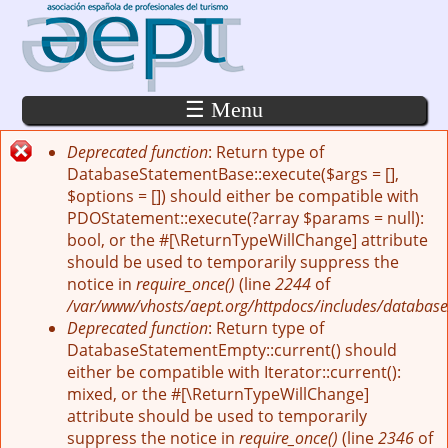
Pasar al contenido principal
☰ Menu
Deprecated function
: Return type of
Mensaje de error
DatabaseStatementBase::execute($args = [],
$options = []) should either be compatible with
PDOStatement::execute(?array $params = null):
bool, or the #[\ReturnTypeWillChange] attribute
should be used to temporarily suppress the
notice in
require_once()
(line
2244
of
/var/www/vhosts/aept.org/httpdocs/includes/database
Deprecated function
: Return type of
DatabaseStatementEmpty::current() should
either be compatible with Iterator::current():
mixed, or the #[\ReturnTypeWillChange]
attribute should be used to temporarily
suppress the notice in
require_once()
(line
2346
of