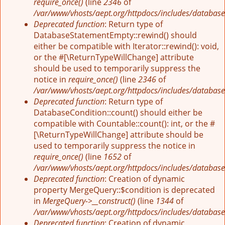
require_once()
(line
2346
of
/var/www/vhosts/aept.org/httpdocs/includes/database
Deprecated function
: Return type of
DatabaseStatementEmpty::rewind() should
either be compatible with Iterator::rewind(): void,
or the #[\ReturnTypeWillChange] attribute
should be used to temporarily suppress the
notice in
require_once()
(line
2346
of
/var/www/vhosts/aept.org/httpdocs/includes/database
Deprecated function
: Return type of
DatabaseCondition::count() should either be
compatible with Countable::count(): int, or the #
[\ReturnTypeWillChange] attribute should be
used to temporarily suppress the notice in
require_once()
(line
1652
of
/var/www/vhosts/aept.org/httpdocs/includes/database
Deprecated function
: Creation of dynamic
property MergeQuery::$condition is deprecated
in
MergeQuery->__construct()
(line
1344
of
/var/www/vhosts/aept.org/httpdocs/includes/database
Deprecated function
: Creation of dynamic